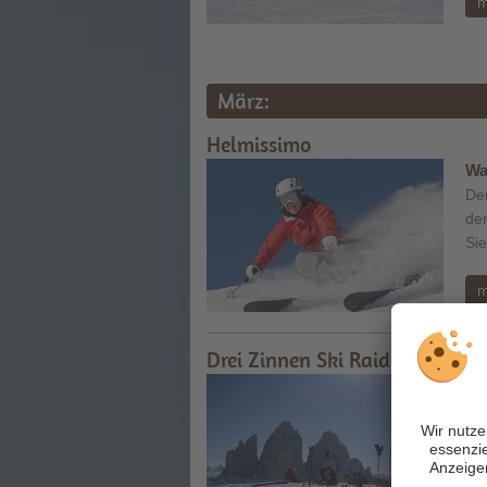
m
März:
Helmissimo
Wa
Der
den
Sie
m
Drei Zinnen Ski Raid
Wa
Da
in 
und