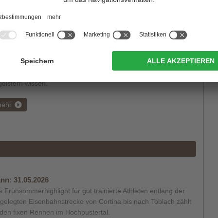
ehr
nn:
14.03. - 28.03.2026
le Höhepunkte gibt es alljährlich auch beim Festival Dolomites,
che im Grand Hotel in Toblach stattfinden und das Publikum zu
eistern wissen.
ehr
nn:
31.05.2026
 Frühsommerhighlight für gut trainierte Athleten entlang der
llgelegten Eisenbahnstrecke von Cortina bis nach Toblach zählt
den fixen Rennen im Hochpustertal.