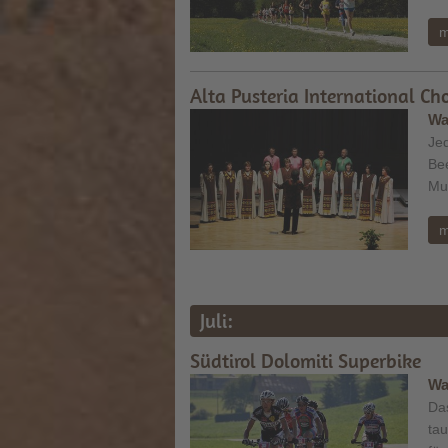
m
Alta Pusteria International Cho
Wa
Jed
Bee
Mu
m
Juli:
Südtirol Dolomiti Superbike
Wa
Da
tau