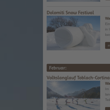
Dolomiti Snow Festival
Wa
Ein
in 
bes
m
Februar:
Volkslanglauf Toblach-Cortina
Wa
Im 
lan
Tei