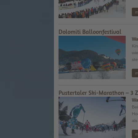
m
Dolomiti Balloonfestival
Wa
Kin
wie
ste
m
Pustertaler Ski-Marathon – 3 
Wa
Bei
Ho
als
m