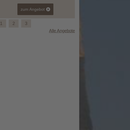
zum Angebot
zum Angebot
1
2
3
Alle Angebote
72 Stunden Osttirol
Familienglück in den Dolo