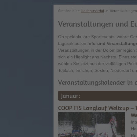
Sie sind hier:
Hochpustertal
>
Veranstaltungen
Veranstaltungen und Ev
Ob spektakuläre Sportevents, wahre Genus
tagesaktuellen
Info-und Veranstaltung
Veranstaltungen in der Dolomitenregion 
sich ein Highlight ans Nächste. Eines st
wählen Sie jetzt aus der vielfältigen Pale
Toblach, Innichen, Sexten, Niederdorf u
Veranstaltungskalender in 
Januar:
COOP FIS Langlauf Weltcup – T
Wa
Int
Hoc
Ren