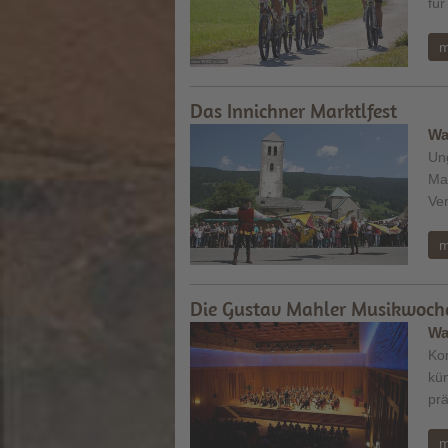
für
m
Das Innichner Marktlfest
Wa
Ung
Mar
Ver
m
Die Gustav Mahler Musikwoch
Wa
Ko
kün
prä
m