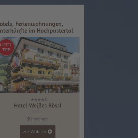
otels, Ferienwohnungen,
nterkünfte im Hochpustertal
HOTEL
TIPP
Hotel Weißes Rössl
CIN +
Innichen
zur Website