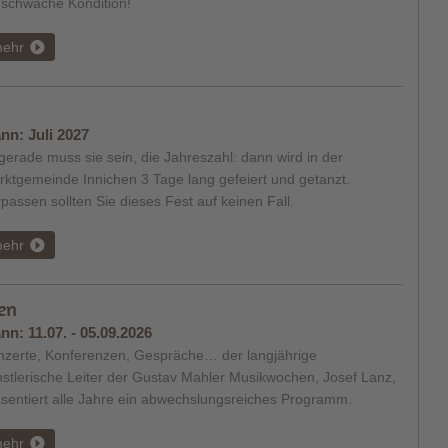
 schwache Kondition!
ehr
nn:
Juli 2027
erade muss sie sein, die Jahreszahl: dann wird in der
ktgemeinde Innichen 3 Tage lang gefeiert und getanzt.
passen sollten Sie dieses Fest auf keinen Fall.
ehr
en
nn:
11.07. - 05.09.2026
nzerte, Konferenzen, Gespräche… der langjährige
stlerische Leiter der Gustav Mahler Musikwochen, Josef Lanz,
sentiert alle Jahre ein abwechslungsreiches Programm.
ehr