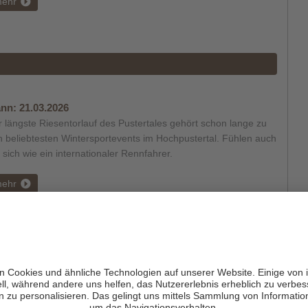
ehr
nn:
21.03.2026
 längste Riesentorlauf des Pustertales gehört schon lange zu
 beliebtesten Wintersportevents im Hochpustertal. Fühlen auch
 sich wie ein internationaler Rennfahrer.
ehr
nn:
März 2026
s weitum bekannte Skitourenrennen beginnt am Dolomitenhof
Sexten, führt über die Bödenseen vorbei an den Drei Zinnen
 zurück zur Talschlusshütte.