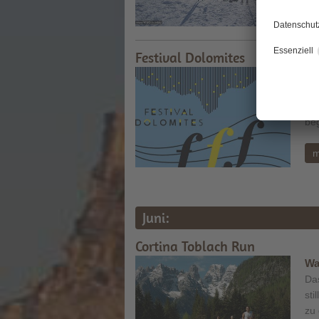
m
Festival Dolomites
Wa
Vie
wel
beg
m
Juni:
Cortina Toblach Run
Wa
Das
sti
zu 