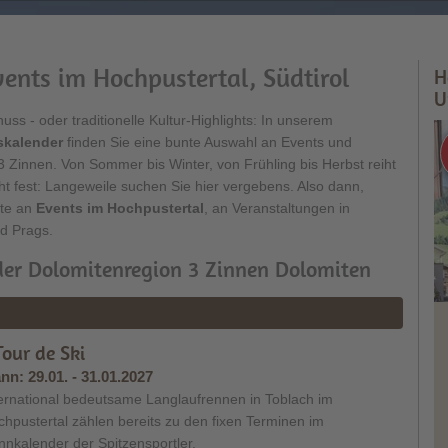
ents im Hochpustertal, Südtirol
H
U
s - oder traditionelle Kultur-Highlights: In unserem
skalender
finden Sie eine bunte Auswahl an Events und
3 Zinnen. Von Sommer bis Winter, von Frühling bis Herbst reiht
eht fest: Langeweile suchen Sie hier vergebens. Also dann,
tte an
Events im Hochpustertal
, an Veranstaltungen in
nd Prags.
der Dolomitenregion 3 Zinnen Dolomiten
our de Ski
nn:
29.01. - 31.01.2027
ernational bedeutsame Langlaufrennen in Toblach im
hpustertal zählen bereits zu den fixen Terminen im
nkalender der Spitzensportler.