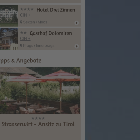
Hotel Drei Zinnen
CIN +
Sexten / Moos
Gasthof Dolomiten
CIN +
Prags / Innerprags
ipps & Angebote
Strasserwirt - Ansitz zu Tirol
Hotel Weißes Rö
CIN +