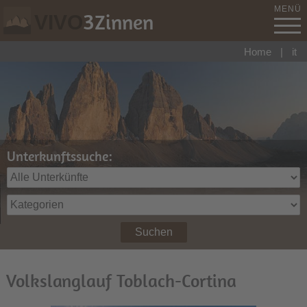
MENÜ
3
Zinnen
VIVO
Home
|
it
Unterkunftssuche:
Suchen
Volkslanglauf Toblach-Cortina