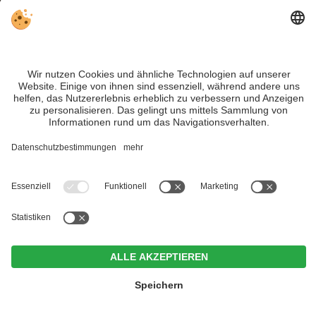
INFO:
Beim
Volkslanglauf Toblach-Cortina
zwei Rennen: eines über
30 km im
freien Stil
und eines über
42 km im klassischen Stil
.
Trotz genauer Arbeit und ständigem Aktualisieren der Inhalte, können Fehler
auftreten. Wir übernehmen keine Gewähr für die Richtigkeit und Vollständigkeit
aller Informationen.
Informieren Sie sich sicherheitshalber nochmals beim Veranstalter vor Ort über
die aktuellen Bedingungen.
MwSt.-Nr. IT02365710215
Hotel Weißes Rössl
<
>
CIN +