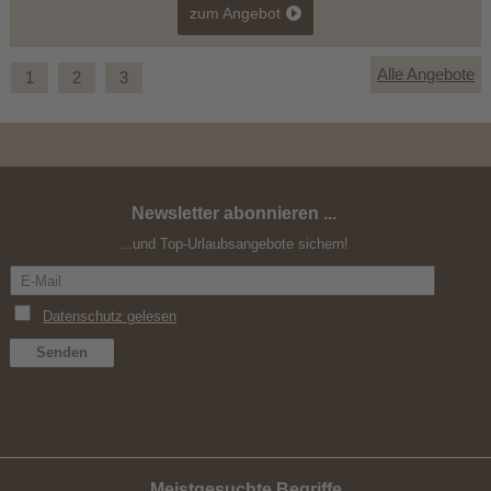
zum Angebot
Alle Angebote
1
2
3
Newsletter abonnieren ...
Bergfreude am Pragser Wildsee - Vorteilsangebot
...und Top-Urlaubsangebote sichern!
Meistgesuchte Begriffe