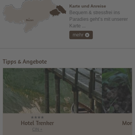
Karte und Anreise
Bequem & stressfrei ins
Paradies geht’s mit unserer
Karte ...
mehr
Tipps & Angebote
ker
Montanaris Alpine ~ Act
CIN +