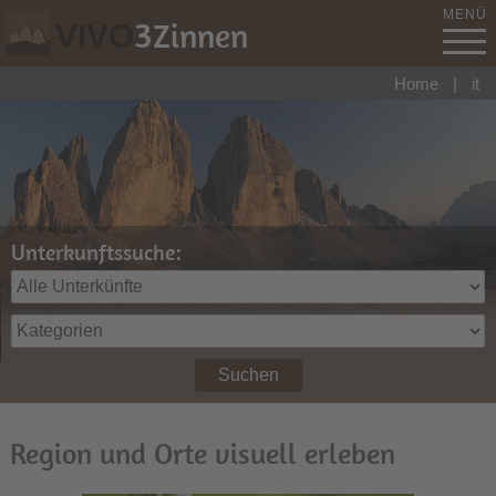
MENÜ
3
Zinnen
VIVO
Home
|
it
Unterkunftssuche:
Suchen
Region und Orte visuell erleben