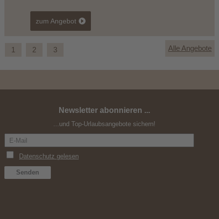
zum Angebot
Alle Angebote
1
2
3
Newsletter abonnieren ...
er Wildsee
Kartoffelwochen & Erdäp
...und Top-Urlaubsangebote sichern!