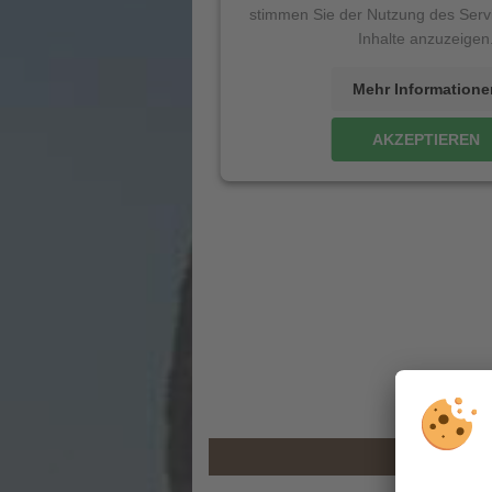
stimmen Sie der Nutzung des Serv
Inhalte anzuzeigen
Mehr Informatione
AKZEPTIEREN
w