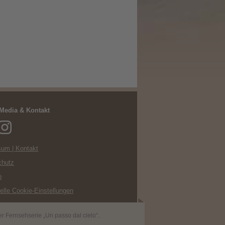
 Media & Kontakt
um | Kontakt
chutz
p
uelle Cookie-Einstellungen
r Fernsehserie „Un passo dal cielo“.