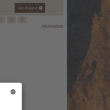
zum Angebot
1
2
3
Alle Angebote
Spätsommer-Wochen 6+1