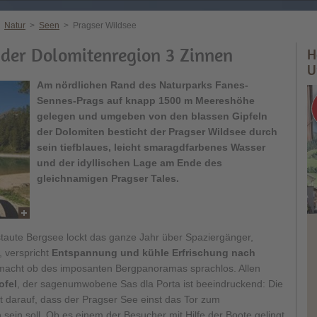
Natur
>
Seen
>
Pragser Wildsee
 der Dolomitenregion 3 Zinnen
H
U
Am nördlichen Rand des Naturparks Fanes-
Sennes-Prags auf knapp 1500 m Meereshöhe
gelegen und umgeben von den blassen Gipfeln
der Dolomiten besticht der Pragser Wildsee durch
sein tiefblaues, leicht smaragdfarbenes Wasser
und der idyllischen Lage am Ende des
gleichnamigen Pragser Tales.
taute Bergsee lockt das ganze Jahr über Spaziergänger,
, verspricht
Entspannung und kühle Erfrischung nach
macht ob des imposanten Bergpanoramas sprachlos. Allen
ofel
, der sagenumwobene Sas dla Porta ist beeindruckend: Die
t darauf, dass der Pragser See einst das Tor zum
sein soll. Ob es einem der Besucher mit Hilfe der Boote gelingt