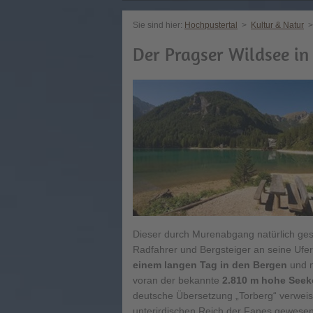
Sie sind hier:
Hochpustertal
>
Kultur & Natur
>
Der Pragser Wildsee in
Dieser durch Murenabgang natürlich ges
Radfahrer und Bergsteiger an seine Ufer
einem langen Tag in den Bergen
und 
voran der bekannte
2.810 m hohe Seek
deutsche Übersetzung „Torberg“ verweis
unterirdischen Reich der Fanes gewesen 