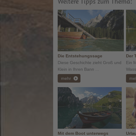
Weitere Tipps zum Thema:
Die Entstehungssage
Der 
Diese Geschichte zieht Groß und
Ein M
Klein in Ihren Bann ...
Wasse
mehr
me
Mit dem Boot unterwegs
Urla