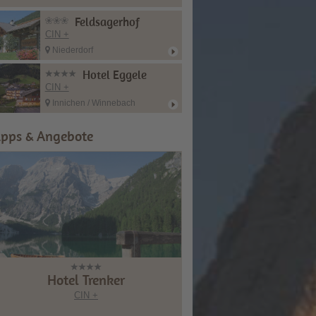
Feldsagerhof
CIN +
Niederdorf
Hotel Eggele
CIN +
Innichen / Winnebach
ipps & Angebote
Hotel Trenker
CIN +