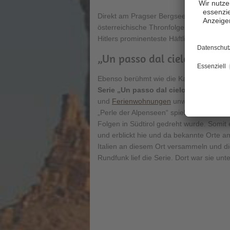
Direkt am Pragser Bergsee befindet sic
österreichische Thronfolgerpaar kurz v
Hitlers prominenteste Häftlinge befreit w
„Un passo dal cielo“ – „Di
Ebenso berühmt wie die Kapelle am Ufer
Serie „Un passo dal cielo“
(mit Terence
und
Ferienwohnungen
unweit des Sees, 
„Perle der Alpenseen“ spielt einen wichtig
Folgen in Südtirol gedreht wurde. Somi
und erblickt hie und da bekannte Orte a
Italien an diesem Ort versammeln und di
Rundfunk lief die Serie. Dort war sie un