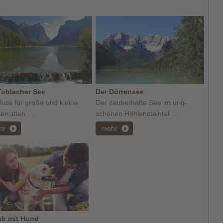
Toblacher See
Der Dürrensee
uss für große und kleine
Der zauberhafte See im urig-
rratten ...
schönen Höhlensteintal ...
hr
mehr
ub mit Hund