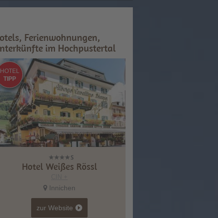
otels, Ferienwohnungen,
nterkünfte im Hochpustertal
HOTEL
TIPP
Hotel Weißes Rössl
CIN +
Innichen
zur Website