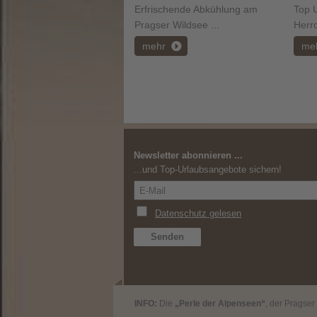
Erfrischende Abkühlung am
Top U
Pragser Wildsee ...
Herr
mehr
me
Newsletter abonnieren ...
...und Top-Urlaubsangebote sichern!
INFO:
Die
„Perle der Alpenseen“
, der Pragse