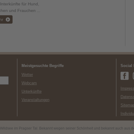
nterkünfte für Hund,
chen und Frauchen ...
hr
Meistgesuchte Begriffe
Social
Wetter
Webcam
Impress
Unterkünfte
Datens
Veranstaltungen
Sitema
Individ
r Wildsee im Pragser Tal. Bekannt wegen seiner Schönheit und bekannt auch aus de