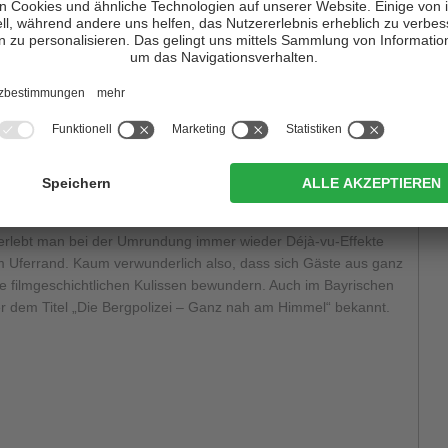
h auch die
geschichtsträchtige Marienkapelle
, wo schon das
or seiner Ermordung in Sarajewo betete und Anfang Mai 1945
urden, die er hier in
Prags
versteckt hielt.
e Bergpolizei: Ganz nah am Himmel“
rand ist auch der See selbst. Viele Besucher und Freunde der
 Hill und Daniele Lotti) verbringen Ihre Ferien in den
Hotels
um sich wie im Film zu fühlen, denn kein geringerer als die
en Teil in dieser Filmproduktion, bei der 5 Staffeln mit 72
t erlebt man bei der Umrundung immer wieder Déjà-vu-Effekte
m Uferrand. Kaum verwunderlich also, dass sich Gäste aus ganz
e filmgeschichtlichen Kulissen bewundern. Auch im Bayrischen
ter dem Titel „Die Bergpolizei – Ganz nah am Himmel“ bekannt.