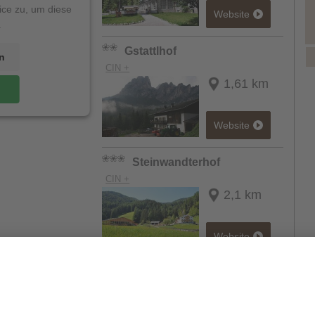
ice zu, um diese
Website
.
Gstattlhof
n
CIN +
1,61 km
Website
Steinwandterhof
CIN +
2,1 km
Website
eitere Unterkünfte anzeigen