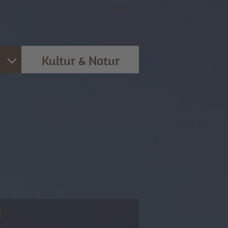
Home
|
it
Kultur & Natur