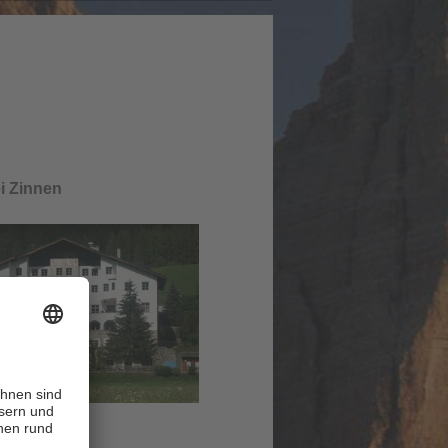
ei Zinnen
Moos