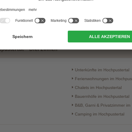
zur Website
zur Webs
pustertal - Drei Zinnen
Unterkünfte im Hochpustertal
Ferienwohnungen im Hochpust
Chalets im Hochpustertal
Bauernhöfe im Hochpustertal
B&B, Garni & Privatzimmer im
Camping im Hochpustertal