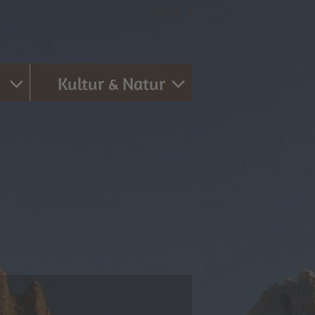
Home
|
it
Kultur & Natur