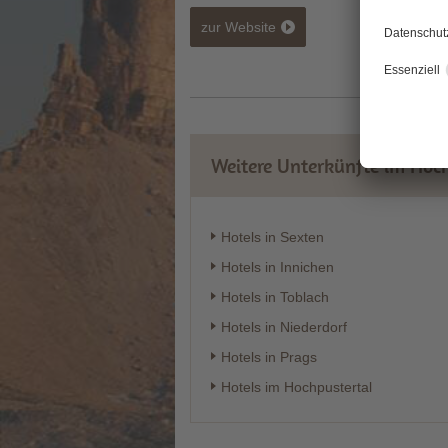
zur Website
Weitere Unterkünfte im Hoch
Hotels in Sexten
Hotels in Innichen
Hotels in Toblach
Hotels in Niederdorf
Hotels in Prags
Hotels im Hochpustertal