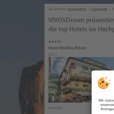
Sie sind hier:
Hochpustertal
>
Unterkünfte
>
T
VIVO3Zinnen präsentier
die top Hotels im Hoch
Hotel Weißes Rössl
CIN +
Innichen