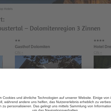
op Hotels
t:
pustertal – Dolomitenregion 3 Zinnen
Gasthof Dolomiten
Hotel Dr
CIN +
CIN +
Prags / Innerprags
Sexten / 