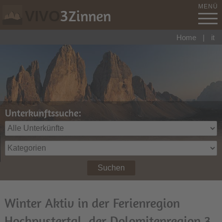
MENÜ
3
Zinnen
VIVO
Home
|
it
Unterkunftssuche:
Suchen
Winter Aktiv in der Ferienregion
Hochpustertal, der Dolomitenregion 3