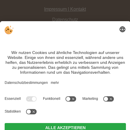
Impressum | Kontakt
Datenschutz
Sitemap
Individuelle Cookie-Einstellungen
INFO:
Enorm ist das Freizeitangebot im winterlichen Hochpustertal, der
Dolomitenregion 3 Zinnen: Skifahren, Langlaufen, Rodeln, Skitouren,
Winterwandern und dazu noch tolle Events.
Trotz genauer Arbeit und ständigem Aktualisieren der Inhalte, können Fehler
auftreten. Wir übernehmen keine Gewähr für die Richtigkeit und Vollständigkeit
aller Informationen.
Informieren Sie sich sicherheitshalber nochmals beim Veranstalter vor Ort über
die aktuellen Bedingungen.
MwSt.-Nr. IT02365710215