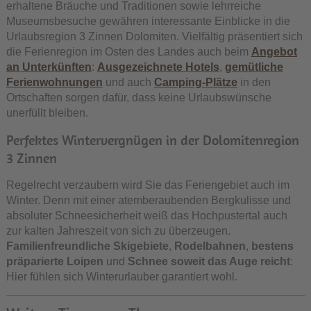
erhaltene Bräuche und Traditionen sowie lehrreiche
Museumsbesuche gewähren interessante Einblicke in die
Urlaubsregion 3 Zinnen Dolomiten. Vielfältig präsentiert sich
die Ferienregion im Osten des Landes auch beim
Angebot
an Unterkünften
:
Ausgezeichnete Hotels
,
gemütliche
Ferienwohnungen
und auch
Camping-Plätze
in den
Ortschaften sorgen dafür, dass keine Urlaubswünsche
unerfüllt bleiben.
Perfektes Wintervergnügen in der Dolomitenregion
3 Zinnen
Regelrecht verzaubern wird Sie das Feriengebiet auch im
Winter. Denn mit einer atemberaubenden Bergkulisse und
absoluter Schneesicherheit weiß das Hochpustertal auch
zur kalten Jahreszeit von sich zu überzeugen.
Familienfreundliche Skigebiete
,
Rodelbahnen
,
bestens
präparierte Loipen
und
Schnee soweit das Auge reicht
:
Hier fühlen sich Winterurlauber garantiert wohl.