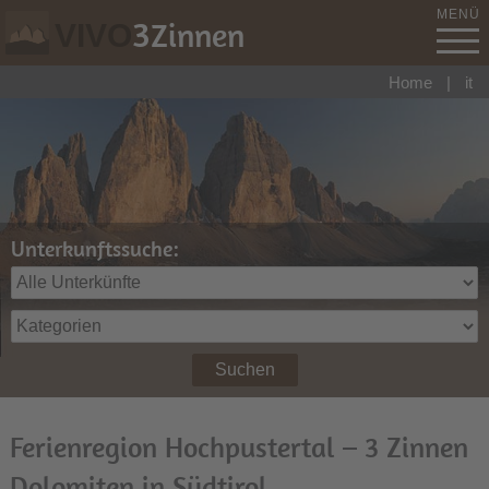
MENÜ
3
Zinnen
VIVO
Home
|
it
Unterkunftssuche:
Suchen
Ferienregion Hochpustertal – 3 Zinnen
Dolomiten in Südtirol