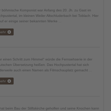
r böhmische Komponist war Anfang des 20. Jh. zu Gast im
hpustertal, im kleinen Weiler Altschluderbach bei Toblach. Hier
uf er einige seiner bekannten Werke ...
ehr
r einen Schritt zum Himmel“ würde die Fernsehserie in der
utschen Übersetzung heißen. Das Hochpustertal hat sich
tlerweile auch einen Namen als Filmschauplatz gemacht ...
ehr
hat beim Bau der Stiftskirche geholfen und seine Knochen kann