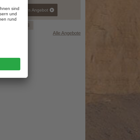
zum Angebot
1
2
3
Alle Angebote
Spätsommer in den Südtiroler Bergen