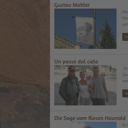
Gustav Mahler
De
Hoc
sch
m
Un passo dal cielo
„Nu
De
mit
m
Die Sage vom Riesen Haunold
Er 