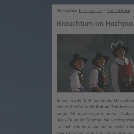
Sie sind hier:
Hochpustertal
>
Kultur & Natur
>
Brauchtum im Hochpust
Immer wieder trifft man in der Dolomite
eine farbenfrohe
Vielfalt an Trachten
, 
jungen Generation gerne und mit Stolz g
Jesu-Feuer im Sommer, die Kirchtagsfes
Toblach sind Veranstaltungen, welche Si
Hier kann man über Brauchtum nicht nur