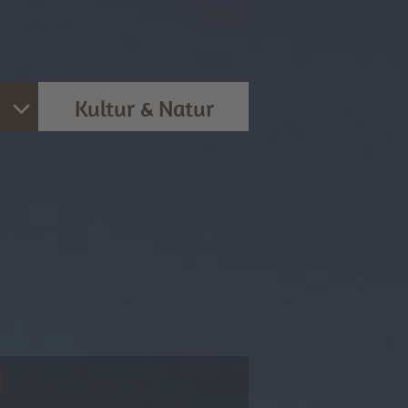
Home
|
it
Kultur & Natur