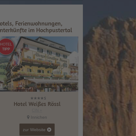
otels, Ferienwohnungen,
nterkünfte im Hochpustertal
HOTEL
TIPP
Hotel Weißes Rössl
CIN +
Innichen
zur Website