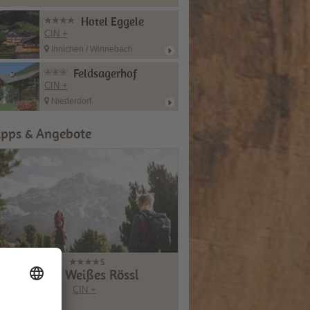
Hotel Eggele
CIN +
Innichen / Winnebach
Feldsagerhof
CIN +
Niederdorf
ipps & Angebote
Hotel Weißes Rössl
CIN +