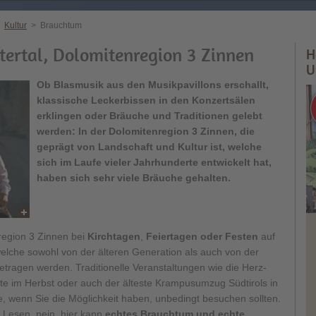
Kultur
>
Brauchtum
ertal, Dolomitenregion 3 Zinnen
H
U
Ob Blasmusik aus den Musikpavillons erschallt,
klassische Leckerbissen in den Konzertsälen
erklingen oder Bräuche und Traditionen gelebt
werden: In der Dolomitenregion 3 Zinnen, die
geprägt von Landschaft und Kultur ist, welche
sich im Laufe vieler Jahrhunderte entwickelt hat,
haben sich sehr viele Bräuche gehalten.
nregion 3 Zinnen bei
Kirchtagen
,
Feiertagen oder Festen
auf
welche sowohl von der älteren Generation als auch von der
etragen werden. Traditionelle Veranstaltungen wie die Herz-
te im Herbst oder auch der älteste Krampusumzug Südtirols in
e, wenn Sie die Möglichkeit haben, unbedingt besuchen sollten.
 Lesen, nein, hier kann
echtes Brauchtum und echte