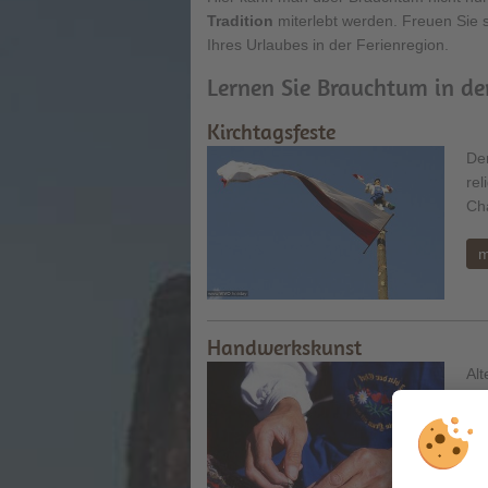
Tradition
miterlebt werden. Freuen Sie 
Ihres Urlaubes in der Ferienregion.
Lernen Sie Brauchtum in de
Kirchtagsfeste
Der
re
Cha
m
Handwerkskunst
Alt
gew
als
m