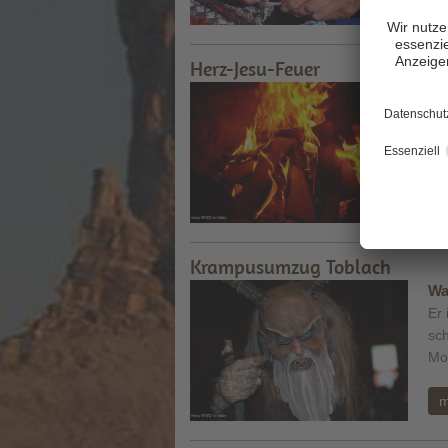
Herz-Jesu-Feuer
Die
auc
und
m
Krampusumzug Toblach
Wa
Er 
sc
Mo
m