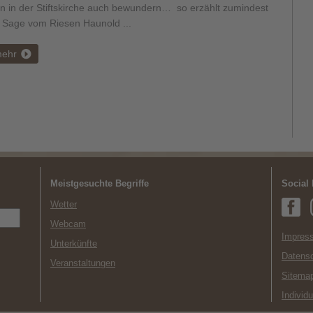
n in der Stiftskirche auch bewundern… so erzählt zumindest
e Sage vom Riesen Haunold ...
ehr
Meistgesuchte Begriffe
Social
Wetter
Webcam
Impress
Unterkünfte
Datens
Veranstaltungen
Sitema
Individ