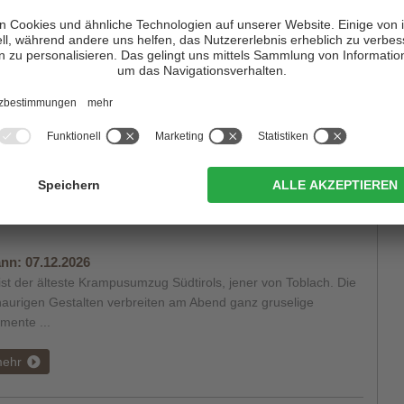
 Geschichte gerät nie in Vergessenheit. Und deshalb feiert man
h in ganz Südtirol den Herz-Jesu-Sonntag auf besondere Art
 Weise, mit wunderbaren Bergfeuern ...
ehr
nn:
07.12.2026
ist der älteste Krampusumzug Südtirols, jener von Toblach. Die
haurigen Gestalten verbreiten am Abend ganz gruselige
mente ...
ehr