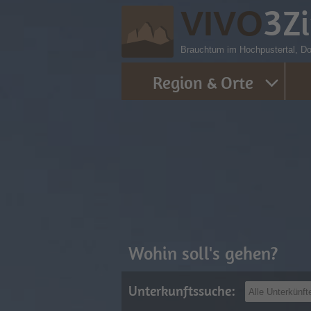
3
Z
VIVO
Brauchtum im Hochpustertal, Dol
Region & Orte
Wohin soll's gehen?
Unterkunftssuche: