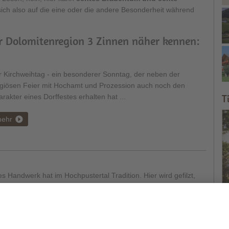
sich also auf die eine oder die andere Besonderheit während
r Dolomitenregion 3 Zinnen näher kennen:
 Kirchweihtag - ein besonderer Sonntag, der neben der
ligiösen Feier mit Hochamt und Prozession auch noch den
T
rakter eines Dorffestes erhalten hat ...
ehr
es Handwerk hat im Hochpustertal Tradition. Hier wird gefilzt,
ebt, geschnitzt. Die typischen Produkte können natürlich auch
 Mitbringsel vom Urlaub erworben werden ...
ehr