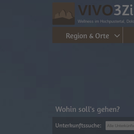
3
Z
VIVO
Wellness im Hochpustertal, Dol
Region & Orte
Wohin soll's gehen?
Unterkunftssuche: