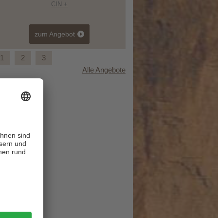
CIN +
zum Angebot
1
2
3
Alle Angebote
Kurzurlaub im September