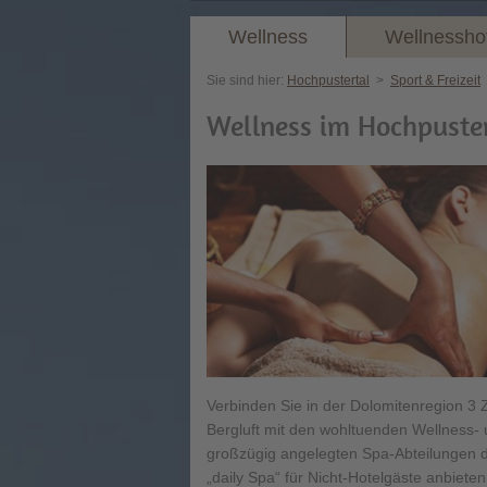
Wellness
Wellnessho
Sie sind hier:
Hochpustertal
>
Sport & Freizeit
Wellness im Hochpuste
Verbinden Sie in der Dolomitenregion 3 Z
Bergluft mit den wohltuenden Wellness-
großzügig angelegten Spa-Abteilungen de
„daily Spa“ für Nicht-Hotelgäste anbiete