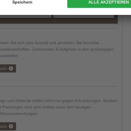
zur Website
zur Website
nen Sie sich eine Auszeit und genießen Sie herrliche
unalandschaften, Zeremonien & Aufgüsse in den großzügigen
unawelten.
ehr
ngo und Heilerde helfen nicht nur gegen Erkrankungen. Masken
 Packungen sind sehr beliebt unter den heutigen
llnessanwendungen.
ehr