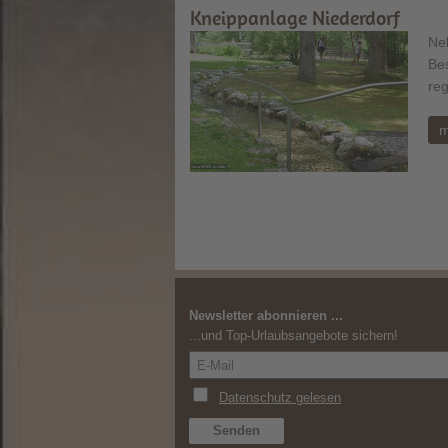
Kneippanlage Niederdorf
Neb
Bes
reg
m
Newsletter abonnieren ...
...und Top-Urlaubsangebote sichern!