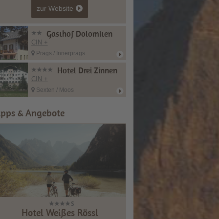
zur Website
Gasthof Dolomiten
CIN +
Prags / Innerprags
Hotel Drei Zinnen
CIN +
Sexten / Moos
ipps & Angebote
Hotel Weißes Rössl