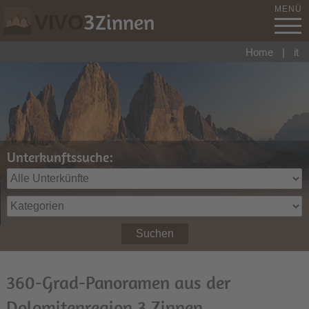
MENÜ
3
Zinnen
VIVO
Home
|
it
Unterkunftssuche:
Suchen
360-Grad-Panoramen aus der
Dolomitenregion 3 Zinnen