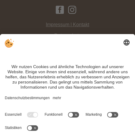
Impressum | Kontakt
Datenschutz
Sitemap
Individuelle Cookie-Einstellungen
INFO:
Die
360° Panoramen aus der Dolomitenregion 3 Zinnen
geben Ihnen
einen ersten Einblick in die wunderbare Urlaubsregion rund um die Drei
Zinnen.
Trotz genauer Arbeit und ständigem Aktualisieren der Inhalte, können Fehler
auftreten. Wir übernehmen keine Gewähr für die Richtigkeit und Vollständigkeit
aller Informationen.
Informieren Sie sich sicherheitshalber nochmals beim Veranstalter vor Ort über