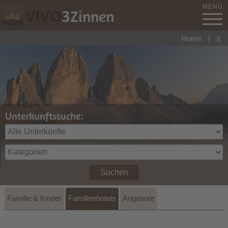
MENÜ
3
Zinnen
VIVO
Home
|
it
Unterkunftssuche:
Suchen
Familie & Kinder
Familienhotels
Angebote