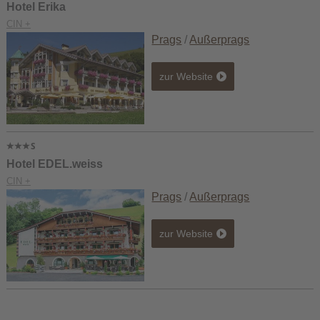
Hotel Erika
CIN +
Prags
/
Außerprags
zur Website
Hotel EDEL.weiss
CIN +
Prags
/
Außerprags
zur Website