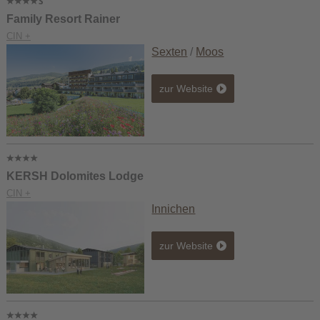
Family Resort Rainer
CIN +
Sexten
/
Moos
zur Website
KERSH Dolomites Lodge
CIN +
Innichen
zur Website