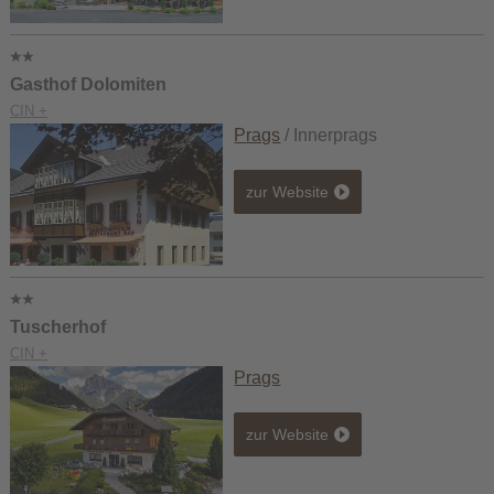
Gasthof Dolomiten
CIN +
Prags
/ Innerprags
zur Website
Tuscherhof
CIN +
Prags
zur Website