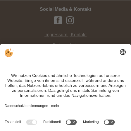
Social Media & Kontakt
Impressum | Kontakt
Datenschutz
Sitemap
Individuelle Cookie-Einstellungen
INFO:
Ob Sommer oder Winter – genießen Sie unvergessliche Tage in Ihrem
Hotel in Prags
. Natur, Erholung & Abenteuer erwarten Sie
in der Nähe vom
Pragser Wildsee
!
Trotz genauer Arbeit und ständigem Aktualisieren der Inhalte, können Fehler
auftreten. Wir übernehmen keine Gewähr für die Richtigkeit und Vollständigkeit