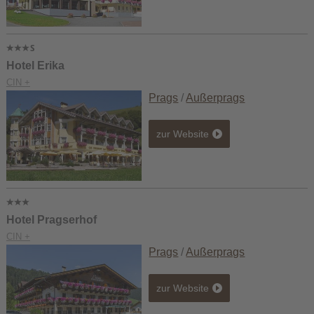
Hotel Erika
CIN +
Prags
/
Außerprags
zur Website
Hotel Pragserhof
CIN +
Prags
/
Außerprags
zur Website