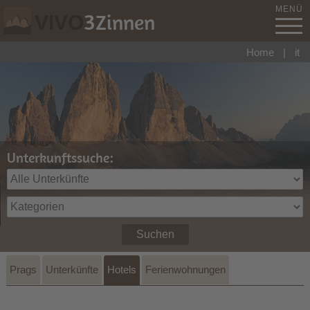
MENÜ
3
Zinnen
VIVO
Home
|
it
Unterkunftssuche:
Suchen
Prags
Unterkünfte
Hotels
Ferienwohnungen