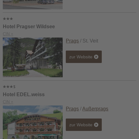
Hotel Pragser Wildsee
CIN +
Prags
/ St. Veit
zur Website
Hotel EDEL.weiss
CIN +
Prags
/
Außerprags
zur Website