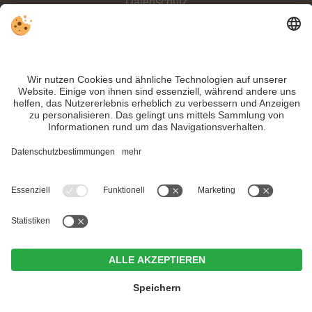
Datenschutz
Sitemap
Individuelle Cookie-Einstellungen
INFO:
Die beiden Naturparks in der Dolomitenregion 3 Zinnen in Südtirol sind
zum Entspannen sowie zum Wandern geeignet und erfreuen jeden
Naturbegeisterten.
Trotz genauer Arbeit und ständigem Aktualisieren der Inhalte, können Fehler
auftreten. Wir übernehmen keine Gewähr für die Richtigkeit und Vollständigkeit
aller Informationen.
Informieren Sie sich sicherheitshalber nochmals beim Veranstalter vor Ort über
die aktuellen Bedingungen.
MwSt.-Nr. IT02365710215
Hotel Weißes Rössl
<
>
CIN +