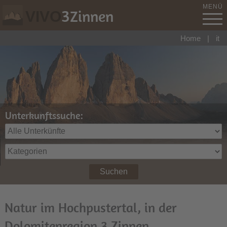
MENÜ
3
Zinnen
VIVO
Home
|
it
Unterkunftssuche:
Suchen
Natur im Hochpustertal, in der
Dolomitenregion 3 Zinnen