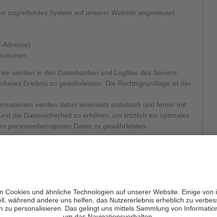
ein zugreifendes System auf unserer Website angesteuert
P-Adresse)
rmationen
nen werden in den Datenbanken und Logfiles des Servers
icheres Erlebnis zu gewährleisten. Die Rechtsgrundlage ist der
mationen werden daher einerseits statistisch und ferner mit
nd die Datensicherheit zu erhöhen, um letztlich ein optimales
eten personenbezogenen Daten zu gewährleisten.
er Inhaber abhängig von den einzelnen Zwecken
der personenbezogenen Daten festgelegt:
 Ihrer Anfragen in Bezug auf Produkte und Initiativen werden
aufbewahrt, wie es für die Bearbeitung Ihres Antrags