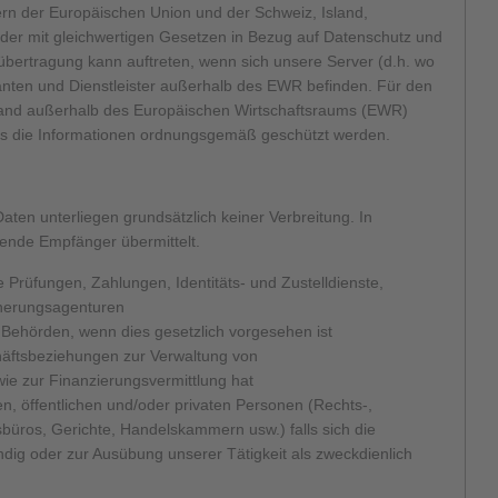
rn der Europäischen Union und der Schweiz, Island,
nder mit gleichwertigen Gesetzen in Bezug auf Datenschutz und
nübertragung kann auftreten, wenn sich unsere Server (d.h. wo
anten und Dienstleister außerhalb des EWR befinden. Für den
n Land außerhalb des Europäischen Wirtschaftsraums (EWR)
dass die Informationen ordnungsgemäß geschützt werden.
aten unterliegen grundsätzlich keiner Verbreitung. In
ende Empfänger übermittelt.
 Prüfungen, Zahlungen, Identitäts- und Zustelldienste,
cherungsagenturen
e Behörden, wenn dies gesetzlich vorgesehen ist
chäftsbeziehungen zur Verwaltung von
ie zur Finanzierungsvermittlung hat
hen, öffentlichen und/oder privaten Personen (Rechts-,
büros, Gerichte, Handelskammern usw.) falls sich die
ndig oder zur Ausübung unserer Tätigkeit als zweckdienlich