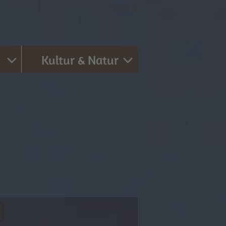
Home
|
it
Kultur & Natur