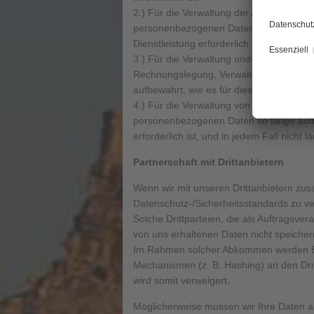
2.) Für die Verwaltung der Aktivitäten 
personenbezogenen Daten so lange aufbe
Dienstleistung erforderlich ist
3.) Für die Verwaltung und Ausübung de
Rechnungslegung, Verwaltung, Besteuer
aufbewahrt, wie es für diesen Zweck erfor
4.) Für die Verwaltung von Streitigkeite
personenbezogenen Daten so lange aufbe
erforderlich ist, und in jedem Fall nicht 
Partnerschaft mit Drittanbietern
Wenn wir mit unseren Drittanbietern zusa
Datenschutz-/Sicherheitsstandards zu v
Solche Drittparteien, die als Auftragsver
von uns erhaltenen Daten nicht speicher
Im Rahmen solcher Abkommen werden E-M
Mechanismen (z. B. Hashing) an den Drit
wird somit verweigert.
Möglicherweise müssen wir Ihre Daten a