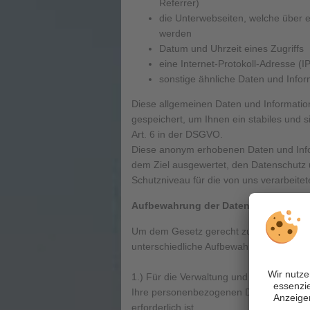
Referrer)
die Unterwebseiten, welche über 
werden
Datum und Uhrzeit eines Zugriffs
eine Internet-Protokoll-Adresse (I
sonstige ähnliche Daten und Info
Diese allgemeinen Daten und Informatio
gespeichert, um Ihnen ein stabiles und s
Art. 6 in der DSGVO.
Diese anonym erhobenen Daten und Infor
dem Ziel ausgewertet, den Datenschutz u
Schutzniveau für die von uns verarbeit
Aufbewahrung der Daten
Um dem Gesetz gerecht zu werden hat d
unterschiedliche Aufbewahrungsfristen 
1.) Für die Verwaltung und Beantwortung
Ihre personenbezogenen Daten so lange 
erforderlich ist.