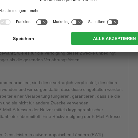
im Zusammenhang mit Ihrer Nutzung der Website werden Ihre
wahrt, wie es für die Erbringung der von Ihnen beantragten
r gesetzlich vorgesehenen Leistungserbringungen (in Bezug auf
ung usw.) werden Ihre personenbezogenen Daten so lange
derlich ist
n und etwaigen Rechtsstreitigkeiten werden Ihre
wahrt, wie es für die Verfolgung dieser Zwecke unbedingt
länger als die geltenden Verjährungsfristen.
mmenarbeiten, sind diese vertraglich verpflichtet, dieselben
erwenden und wir sorgen dafür, dass diese eingehalten werden.
arbeiter einer Verarbeitung fungieren, garantieren, dass sie die
n und sie nicht für andere Zwecke verwenden.
ail-Adressen der Nutzer mittels kryptographischer
tanbieter übermittelt. Eine Rückverfolgung der E-Mail-Adresse
n Dienstleister in außereuropäischen Ländern (EWR)