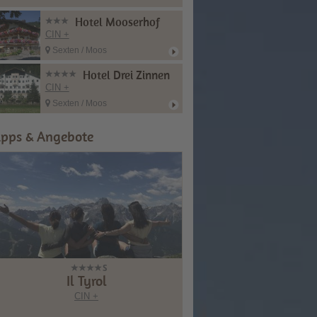
Hotel Mooserhof
CIN +
Sexten / Moos
Hotel Drei Zinnen
CIN +
Sexten / Moos
ipps & Angebote
Il Tyrol
CIN +