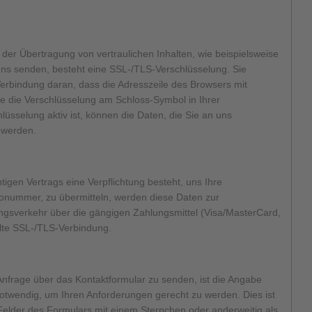
er Übertragung von vertraulichen Inhalten, wie beispielsweise
uns senden, besteht eine SSL-/TLS-Verschlüsselung. Sie
Verbindung daran, dass die Adresszeile des Browsers mit
ie die Verschlüsselung am Schloss-Symbol in Ihrer
üsselung aktiv ist, können die Daten, die Sie an uns
n werden.
tigen Vertrags eine Verpflichtung besteht, uns Ihre
tonummer, zu übermitteln, werden diese Daten zur
ngsverkehr über die gängigen Zahlungsmittel (Visa/MasterCard,
selte SSL-/TLS-Verbindung.
 Anfrage über das Kontaktformular zu senden, ist die Angabe
twendig, um Ihren Anforderungen gerecht zu werden. Dies ist
Felder des Formulars mit einem Sternchen oder anderweitig als