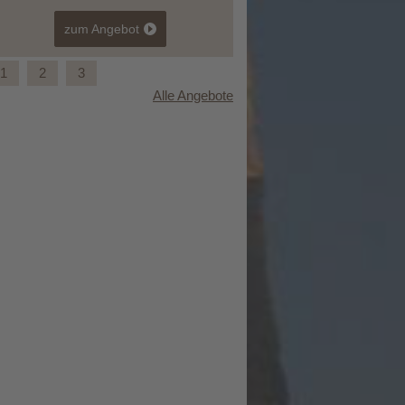
zum Angebot
1
2
3
Alle Angebote
Yoga September mit Elena Ferraris