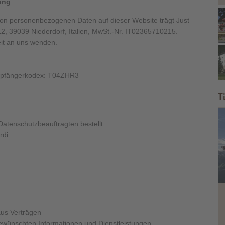
ung
von personenbezogenen Daten auf dieser Website trägt Just
 39039 Niederdorf, Italien, MwSt.-Nr. IT02365710215.
eit an uns wenden.
Empfängerkodex: T04ZHR3
T
atenschutzbeauftragten bestellt.
rdi
aus Verträgen
gewünschten Informationen und Dienstleistungen