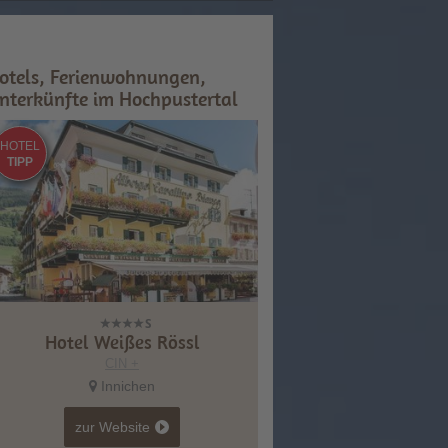
otels, Ferienwohnungen,
nterkünfte im Hochpustertal
HOTEL
TIPP
Hotel Weißes Rössl
CIN +
Innichen
zur Website