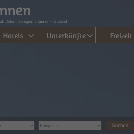
innen
al, Dolomitenregion 3 Zinnen – Südtirol
Hotels
Unterkünfte
Freizeit
Suchen