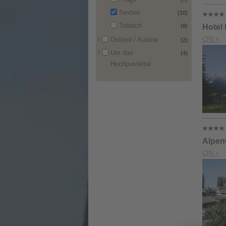
Sexten
(10)
Toblach
(8)
Hotel
CIN +
Osttirol / Austria
(2)
Um das
(4)
Hochpustertal
Alpenw
CIN +