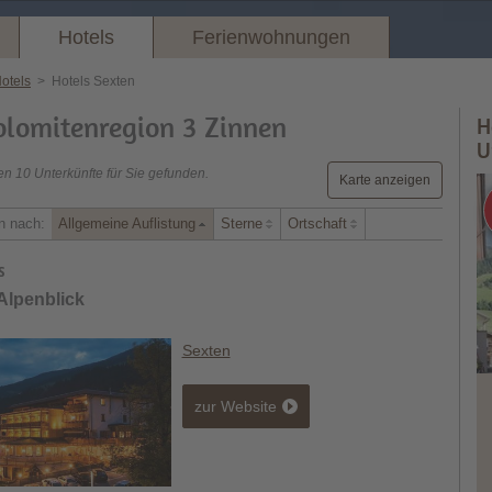
Hotels
Ferienwohnungen
otels
>
Hotels Sexten
Dolomitenregion 3 Zinnen
H
U
n 10 Unterkünfte für Sie gefunden.
Karte anzeigen
n nach:
Allgemeine Auflistung
Sterne
Ortschaft
Alpenblick
Sexten
zur Website