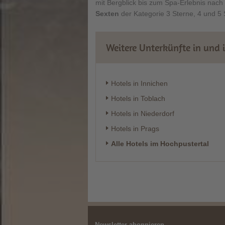
mit Bergblick bis zum Spa-Erlebnis nach
Sexten
der Kategorie 3 Sterne, 4 und 5
Weitere Unterkünfte in und 
Hotels in Innichen
Hotels in Toblach
Hotels in Niederdorf
Hotels in Prags
Alle Hotels im Hochpustertal
Newsletter abonnieren ...