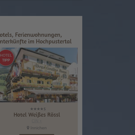
otels, Ferienwohnungen,
nterkünfte im Hochpustertal
HOTEL
TIPP
Hotel Weißes Rössl
CIN +
Innichen