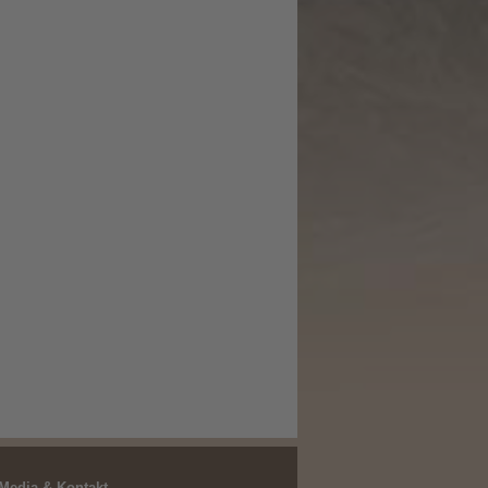
 Media & Kontakt