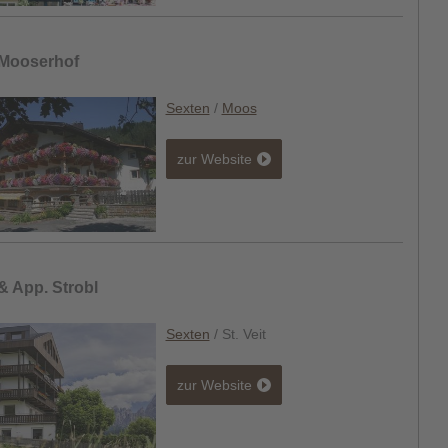
 Mooserhof
Sexten
/
Moos
zur Website
& App. Strobl
Sexten
/ St. Veit
zur Website