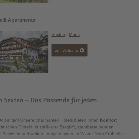
eiß Apartments
Sexten
/
Moos
zur Website
in Sexten – Das Passende für jeden
Dolomiten! Unsere charmanten Hotels bieten Ihnen
Komfort
ischen Gipfeln, kristallklarer Bergluft, atemberaubenden
Skipisten und weiten Langlaufloipen im Winter. Vom Frühstück