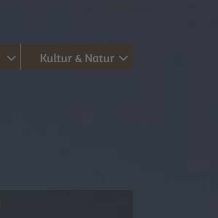
Home
|
it
Kultur & Natur