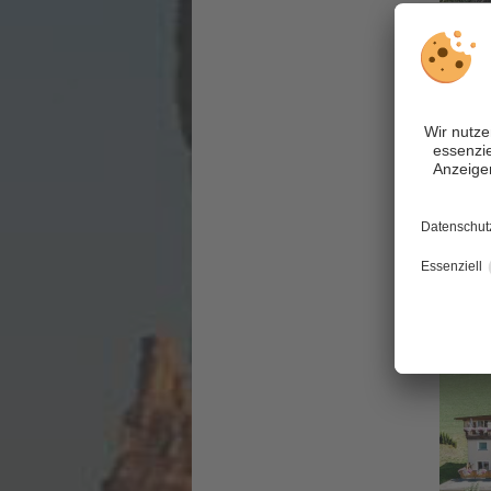
Hotel
CIN +
Hotel
CIN +