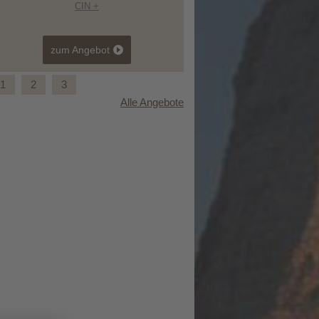
CIN +
zum Angebot
1
2
3
Alle Angebote
Herbst-Auszeit -10%