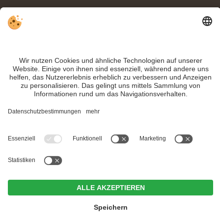
Datenschutz
Sitemap
Individuelle Cookie-Einstellungen
INFO:
Was Sie bei einem
Hochpustertal-Urlaub
auf keinen Fall verpassen
sollten? Hier lesen Sie
unsere Ausflugstipps
.
Trotz genauer Arbeit und ständigem Aktualisieren der Inhalte, können Fehler
auftreten. Wir übernehmen keine Gewähr für die Richtigkeit und Vollständigkeit
aller Informationen.
Informieren Sie sich sicherheitshalber nochmals beim Veranstalter vor Ort über
die aktuellen Bedingungen.
MwSt.-Nr. IT02365710215
Hotel Weißes Rössl
<
>
CIN +