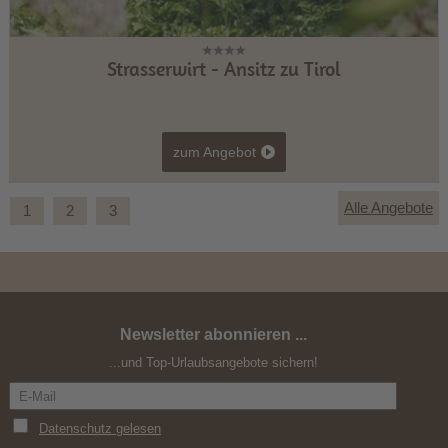
Strasserwirt - Ansitz zu Tirol
zum Angebot
Alle Angebote
1
2
3
Newsletter abonnieren ...
Yoga-Retreat mit Rakesh Nanda
...und Top-Urlaubsangebote sichern!