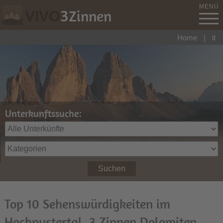
MENÜ
3
Zinnen
VIVO
Home
|
it
Unterkunftssuche:
Suchen
Top 10 Sehenswürdigkeiten im
Hochpustertal, 3 Zinnen Dolomiten