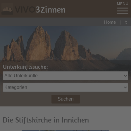
MENÜ
3
Zinnen
VIVO
Home
|
it
Unterkunftssuche:
Suchen
Die Stiftskirche in Innichen