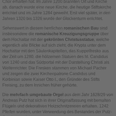
Chor erhalten hat. Im Jahre 1200 brannten Ort und Kirche
ab, danach wurde eine neue Kirche, die heutige Stiftskirche
errichtet und im Jahre 1284 geweiht. Erst viel später, in den
Jahren 1320 bis 1326 wurde der Glockenturm errichtet.
Sehenswert in diesem herrlichen
romanischen Bau
sind
insbesondere die
romanische Kreuzigungsgruppe
über
dem Hochaltar mit der
gekrönten Christusstatue
, welche
eigentlich alle Blicke auf sich zieht, die Krypta unter dem
Hochaltar mit den Säulenkapitellen, das Kuppelfresko aus
der Zeit um 1280, die hölzernen Statuen des hl. Candidus
von 1240 und das Südportal mit der Darstellung Christi als
Weltenrichter. Die Fresken stammen von Michael Pacher
und zeigen die zwei Kirchenpatrone Candidus und
Korbinian sowie Kaiser Otto I., den Gründer des Stifts
Freising, zu dem Innichen früher gehörte.
Die
mehrfach umgebaute Orgel
aus dem Jahr 1628/29 von
Andreas Putz hat sich in ihrer Originalfassung mit bemalten
Flügeln und dekorativen Holzschnitzereien erhalten. 1242
Pfeifen wurden, unter Verwendung des Bestandes der Putz-