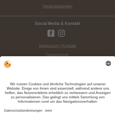
Veranstaltungen
Social Media & Kontakt
Impressum | Kontakt
Datenschutz
Sitemap
Individuelle Cookie-Einstellungen
INFO:
Die
Stiftskirche von Innichen
ist einer der
bedeutendsten
romanischen Sakralbauten
und wird vielfach auch als "Dom von Innichen"
bezeichnet.