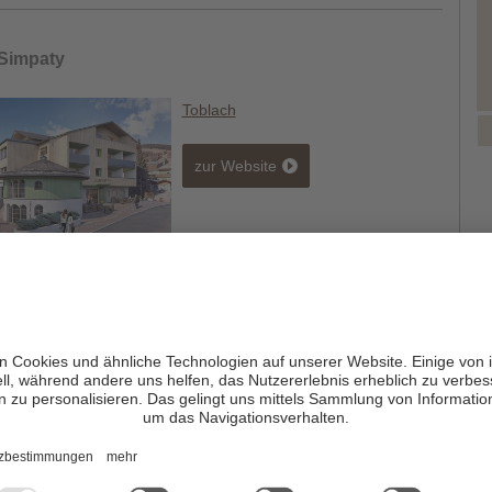
 Simpaty
Toblach
zur Website
Kirchenwirt
Toblach
/
Aufkirchen
zur Website