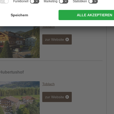
 Stauder
Toblach
zur Website
 Hubertushof
Toblach
zur Website