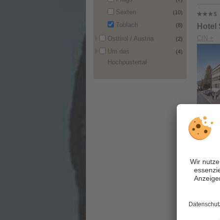
Sexten
(10)
Toblach
(8)
Hotel
CIN +
Osttirol / Austria
(2)
Um das
(4)
Hochpustertal
Hotel 
CIN +