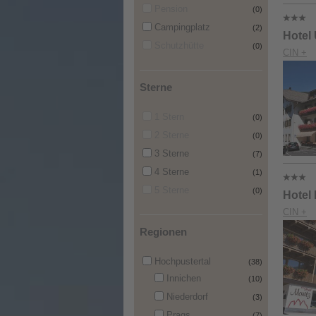
Pension
(0)
Campingplatz
(2)
Hotel 
Schutzhütte
(0)
CIN +
Sterne
1 Stern
(0)
2 Sterne
(0)
3 Sterne
(7)
4 Sterne
(1)
5 Sterne
(0)
Hotel 
CIN +
Regionen
Hochpustertal
(38)
Innichen
(10)
Niederdorf
(3)
Prags
(7)