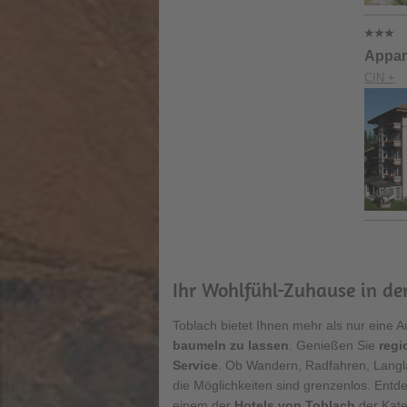
Appar
CIN +
Ihr Wohlfühl-Zuhause in de
Toblach bietet Ihnen mehr als nur eine A
baumeln zu lassen
. Genießen Sie
regi
Service
. Ob Wandern, Radfahren, Lang
die Möglichkeiten sind grenzenlos. Entde
einem der
Hotels von Toblach
der Kate