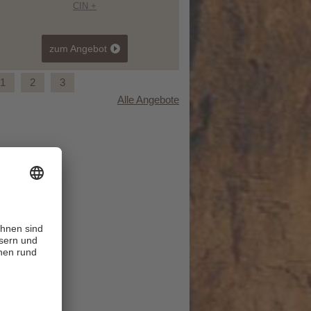
CIN +
zum Angebot
1
2
3
Alle Angebote
Sommerfrische im Gsiesertal