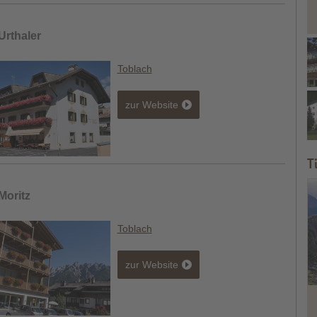
Urthaler
Toblach
zur Website
T
Moritz
Toblach
zur Website