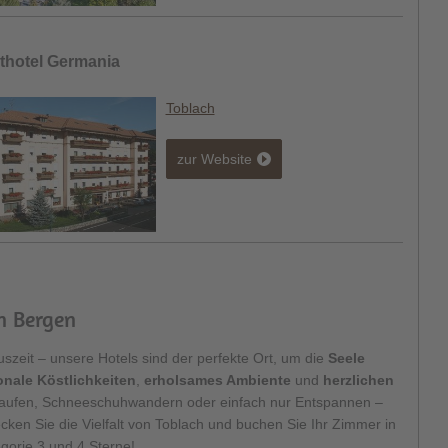
thotel Germania
Toblach
zur Website
n Bergen
uszeit – unsere Hotels sind der perfekte Ort, um die
Seele
onale Köstlichkeiten
,
erholsames Ambiente
und
herzlichen
laufen, Schneeschuhwandern oder einfach nur Entspannen –
cken Sie die Vielfalt von Toblach und buchen Sie Ihr Zimmer in
gorie 3 und 4 Sterne!