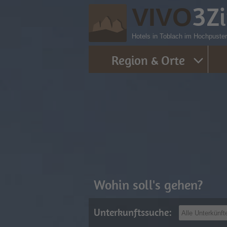
3
Z
VIVO
Hotels in Toblach im Hochpustert
Region & Orte
Wohin soll's gehen?
Unterkunftssuche: