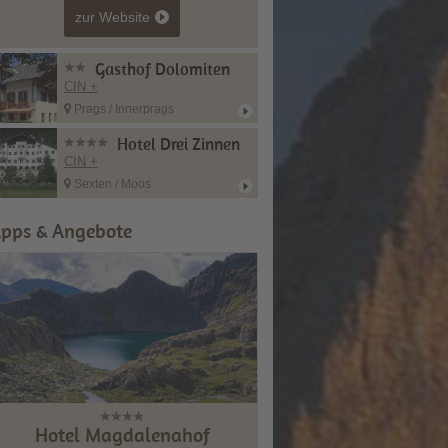
zur Website
Gasthof Dolomiten
CIN +
Prags / Innerprags
Hotel Drei Zinnen
CIN +
Sexten / Moos
ipps & Angebote
Hotel Magdalenahof