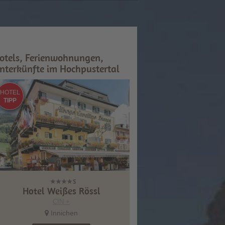
otels, Ferienwohnungen,
nterkünfte im Hochpustertal
HOTEL
TIPP
Hotel Weißes Rössl
CIN +
Innichen