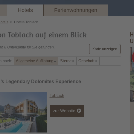
Hotels
Ferienwohnungen
otels
>
Hotels Toblach
on Toblach auf einem Blick
H
U
n 8 Unterkünfte für Sie gefunden.
Karte anzeigen
n nach:
Allgemeine Auflistung
Sterne
Ortschaft
n’s Legendary Dolomites Experience
Toblach
zur Website