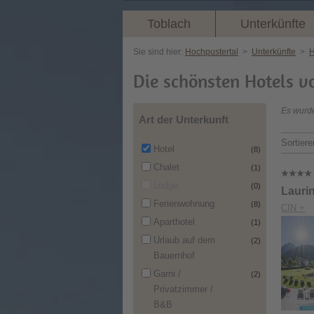
Toblach
Unterkünfte
Sie sind hier:
Hochpustertal
>
Unterkünfte
>
H
Die schönsten Hotels v
Es wurde
Art der Unterkunft
Sortiere
Hotel
(8)
Chalet
(1)
Lodge
(0)
Lauri
Ferienwohnung
(8)
CIN +
Aparthotel
(1)
Urlaub auf dem
(2)
Bauernhof
Garni /
(2)
Privatzimmer /
B&B