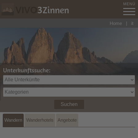
MENÜ
3
Zinnen
VIVO
Home
|
it
Unterkunftssuche:
Suchen
Wandern
Wanderhotels
Angebote