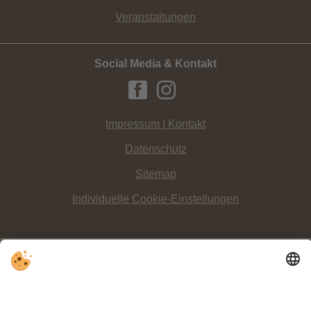
Veranstaltungen
Social Media & Kontakt
Impressum | Kontakt
Datenschutz
Sitemap
Individuelle Cookie-Einstellungen
INFO:
Wandern im Hochpustertal
, dort wo die Drei Zinnen, das
Wahrzeichen
der Dolomiten
stehen, begeistert kleine und große Bergfreunde allemal.