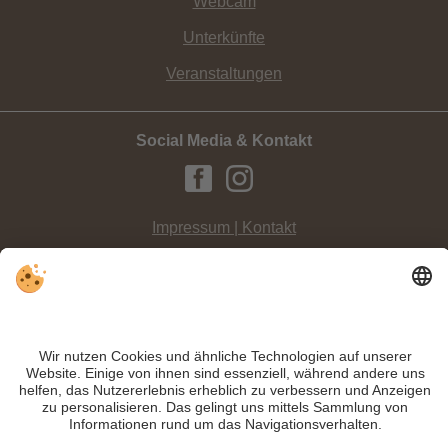
Webcam
Unterkünfte
Veranstaltungen
Social Media & Kontakt
Impressum | Kontakt
Datenschutz
Sitemap
Individuelle Cookie-Einstellungen
INFO:
Verbringen Sie einen spannenden Tag am Fuße des Haunolds in
Innichen. Die
Rundwanderung Wildbad Innichen - Jora Hütte
lohnt sich!