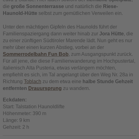
die
große Sonnenterrasse
und natürlich die
Riese-
Haunold-Hütte
selbst zum gemütlichen Verweilen ein.
Unter den mächtigen Gipfeln des Haunolds führt der
Familienspaziergang dann weiter hinab zur
Jora Hütte
, die
zu einer zünftigen Südtiroler Marende lädt. Nun geht es nur
mehr über einen kurzen Abstieg, vorbei an der
Sommerrodelbahn Fun Bob
, zum Ausgangspunkt zurück.
Für all jene, die diese Familienwanderung im Hochpustertal,
italienisch Alta Pusteria, etwas verlängern möchten,
empfiehlt es sich, im Tal angelangt über den Weg Nr. 28a in
Richtung
Toblach
zu dem etwa eine
halbe Stunde Gehzeit
entfernten
Drauursprung
zu wandern.
Eckdaten:
Start: Talstation Haunoldlifte
Höhenmeter: 390 m
Länge: 9 km
Gehzeit: 2 h