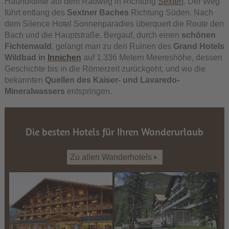
Haunoldlifte auf dem Radweg in Richtung
Sexten
. Der Weg
führt entlang des
Sextner Baches
Richtung Süden. Nach
dem Silence Hotel Sonnenparadies überquert die Route den
Bach und die Hauptstraße. Bergauf, durch einen
schönen
Fichtenwald
, gelangt man zu den Ruinen des
Grand Hotels
Wildbad in
Innichen
auf 1.336 Metern Meereshöhe, dessen
Geschichte bis in die Römerzeit zurückgeht, und wo die
bekannten
Quellen des Kaiser- und Lavaredo-
Mineralwassers
entspringen.
Die besten Hotels für Ihren Wanderurlaub
Zu allen Wanderhotels