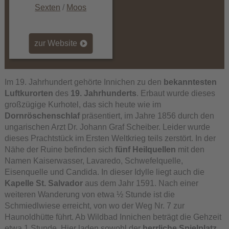
Sexten
/
Moos
zur Website
Im 19. Jahrhundert gehörte Innichen zu den
bekanntesten
Luftkurorten
des
19. Jahrhunderts
. Erbaut wurde dieses
großzügige Kurhotel, das sich heute wie im
Dornröschenschlaf
präsentiert, im Jahre 1856 durch den
ungarischen Arzt Dr. Johann Graf Scheiber. Leider wurde
dieses Prachtstück im Ersten Weltkrieg teils zerstört. In der
Nähe der Ruine befinden sich
fünf Heilquellen
mit den
Namen Kaiserwasser, Lavaredo, Schwefelquelle,
Eisenquelle und Candida. In dieser Idylle liegt auch die
Kapelle St. Salvador
aus dem Jahr 1591. Nach einer
weiteren Wanderung von etwa ½ Stunde ist die
Schmiedlwiese erreicht, von wo der Weg Nr. 7 zur
Haunoldhütte führt. Ab Wildbad Innichen beträgt die Gehzeit
etwa 1 Stunde. Hier laden sowohl der
herrliche Spielplatz
,