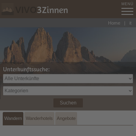
MENÜ
3
Zinnen
VIVO
Home
|
it
Unterkunftssuche:
Suchen
Wandern
Wanderhotels
Angebote