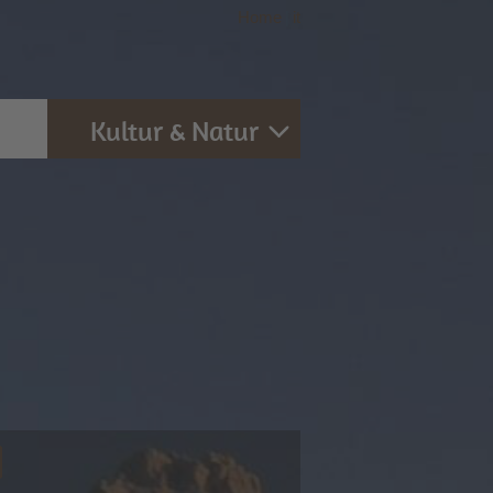
Home
|
it
Kultur & Natur