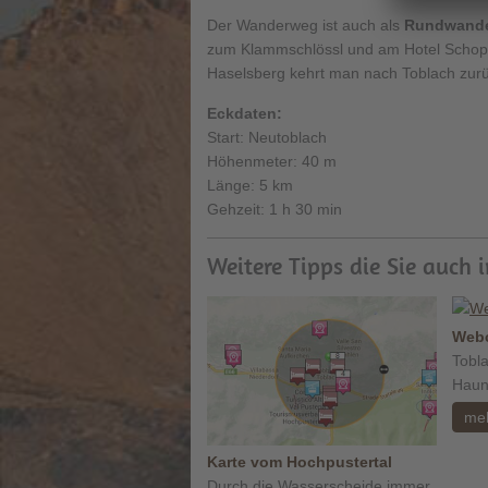
Der Wanderweg ist auch als
Rundwand
zum Klammschlössl und am Hotel Schop
Haselsberg kehrt man nach Toblach zurü
Eckdaten:
Start: Neutoblach
Höhenmeter: 40 m
Länge: 5 km
Gehzeit: 1 h 30 min
Weitere Tipps die Sie auch 
Webc
Tobl
Haun
me
Karte vom Hochpustertal
Durch die Wasserscheide immer