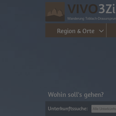
3
Z
VIVO
Wanderung Toblach-Drauursprung
Region & Orte
Wohin soll's gehen?
Unterkunftssuche: