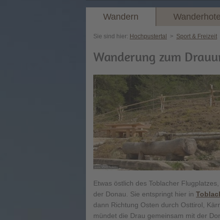
Wandern
Wanderhote
Sie sind hier:
Hochpustertal
>
Sport & Freizeit
Wanderung zum Drauur
Etwas östlich des Toblacher Flugplatzes,
der Donau. Sie entspringt hier in
Toblac
dann Richtung Osten durch Osttirol, Kär
mündet die Drau gemeinsam mit der Do