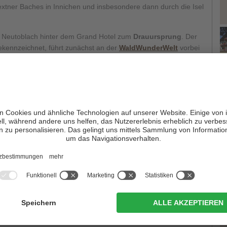
xtner Baches in Innichen und insbesondere dann durch die Isel
n Neutoblach hinter dem Grand Hotel zum
Drauursprung
. Der
gekennzeichnet, führt zunächst an der
WaldWunderWelt
vorbei
d
. Eine Rast oder ein Picknick in der WaldWunderWelt ist
nicht
achsene können hier noch so Manches lernen.
T
der Drauursprung bereits erreicht, welcher durch einen
 Auch
Erklärungstafeln rund um die Drau
gibt es hier.
auursprung aus den Weg durch den Wald weiter gehen und
tel Stunde, nach
Innichen
, zur
Talstation Haunold
. Von dort
k nach Toblach.