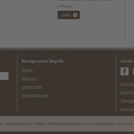
entlang ...
mehr
Meistgesuchte Begriffe
Social
Wetter
Webcam
Impress
Unterkünfte
Datens
Veranstaltungen
Sitema
Individ
 der
Wanderweg von Toblach in Richtung Innichen
zum
Drauursprung
. Eine Wand