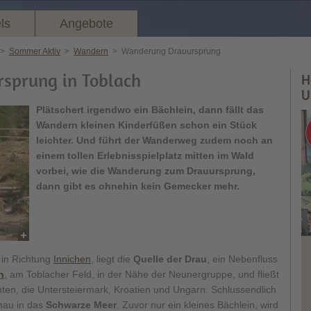
ls
Angebote
>
Sommer Aktiv
>
Wandern
>
Wanderung Drauursprung
sprung in Toblach
H
U
Plätschert irgendwo ein Bächlein, dann fällt das
Wandern kleinen Kinderfüßen schon ein Stück
leichter. Und führt der Wanderweg zudem noch an
einem tollen Erlebnisspielplatz mitten im Wald
vorbei, wie die Wanderung zum Drauursprung,
dann gibt es ohnehin kein Gemecker mehr.
 in Richtung
Innichen
, liegt die
Quelle der Drau
, ein Nebenfluss
h
, am Toblacher Feld, in der Nähe der Neunergruppe, und fließt
nten, die Untersteiermark, Kroatien und Ungarn. Schlussendlich
nau in das
Schwarze Meer
. Zuvor nur ein kleines Bächlein, wird