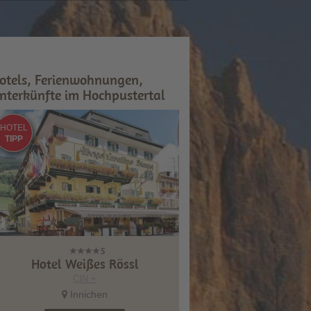
otels, Ferienwohnungen,
nterkünfte im Hochpustertal
HOTEL
TIPP
Hotel Weißes Rössl
CIN +
Innichen