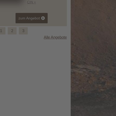
CIN +
zum Angebot
1
2
3
Alle Angebote
Yoga September mit Elena Ferraris