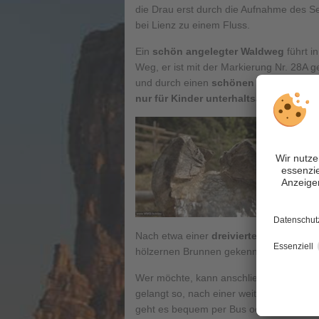
die Drau erst durch die Aufnahme des Se
bei Lienz zu einem Fluss.
Ein
schön angelegter Waldweg
führt i
Weg, er ist mit der Markierung Nr. 28A 
und durch einen
schönen Lärchenwal
nur für Kinder unterhaltsam
. Auch Erw
Nach etwa einer
dreiviertel Stunde
ist 
hölzernen Brunnen gekennzeichnet ist.
Wer möchte, kann anschließend vom Dr
gelangt so, nach einer weiteren dreivier
geht es bequem per Bus oder Zug zurüc