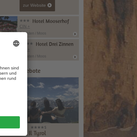
zur Website
Hotel Mooserhof
CIN +
Sexten / Moos
Hotel Drei Zinnen
CIN +
Sexten / Moos
ipps & Angebote
Il Tyrol