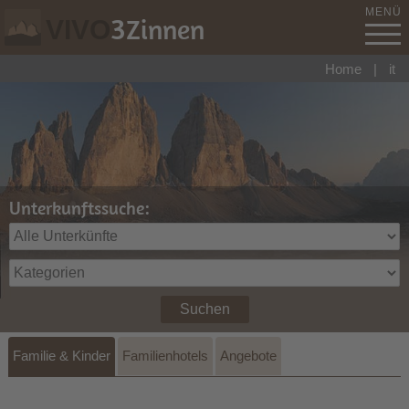
MENÜ
3
Zinnen
VIVO
Home
|
it
Unterkunftssuche:
Suchen
Familie & Kinder
Familienhotels
Angebote