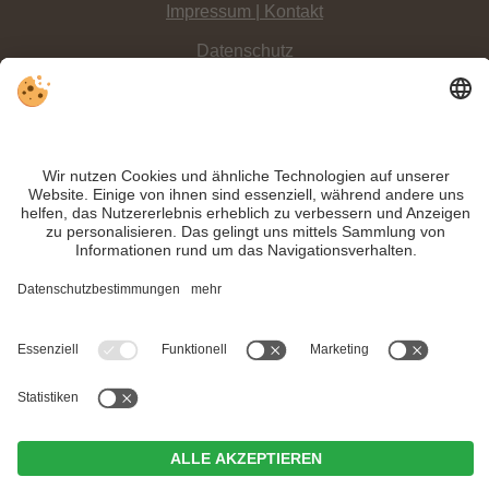
Impressum | Kontakt
Datenschutz
Sitemap
Individuelle Cookie-Einstellungen
INFO:
Raus in die Natur – bei tollen Vergnügungsmöglichkeiten im
Kurpark
Niederdorf
mit Spiel-, Abenteuer- und Motorikpark für Kinder kommt niemand
in der Familie zu kurz.
Trotz genauer Arbeit und ständigem Aktualisieren der Inhalte, können Fehler
auftreten. Wir übernehmen keine Gewähr für die Richtigkeit und Vollständigkeit
aller Informationen.
Informieren Sie sich sicherheitshalber nochmals beim Veranstalter vor Ort über
die aktuellen Bedingungen.
MwSt.-Nr. IT02365710215