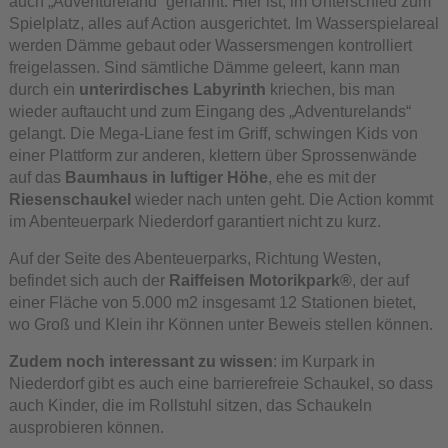
auch „Adventureland“ genannt. Hier ist, im Unterschied zum
Spielplatz, alles auf Action ausgerichtet. Im Wasserspielareal
werden Dämme gebaut oder Wassersmengen kontrolliert
freigelassen. Sind sämtliche Dämme geleert, kann man
durch ein
unterirdisches Labyrinth
kriechen, bis man
wieder auftaucht und zum Eingang des „Adventurelands“
gelangt. Die Mega-Liane fest im Griff, schwingen Kids von
einer Plattform zur anderen, klettern über Sprossenwände
auf das
Baumhaus in luftiger Höhe
, ehe es mit der
Riesenschaukel
wieder nach unten geht. Die Action kommt
im Abenteuerpark Niederdorf garantiert nicht zu kurz.
Auf der Seite des Abenteuerparks, Richtung Westen,
befindet sich auch der
Raiffeisen Motorikpark®
, der auf
einer Fläche von 5.000 m2 insgesamt 12 Stationen bietet,
wo Groß und Klein ihr Können unter Beweis stellen können.
Zudem noch interessant zu wissen
: im Kurpark in
Niederdorf gibt es auch eine barrierefreie Schaukel, so dass
auch Kinder, die im Rollstuhl sitzen, das Schaukeln
ausprobieren können.