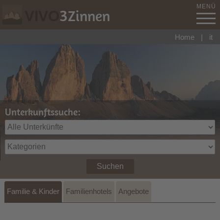
MENÜ
3
Zinnen
VIVO
Home
|
it
Unterkunftssuche:
Suchen
Familie & Kinder
Familienhotels
Angebote