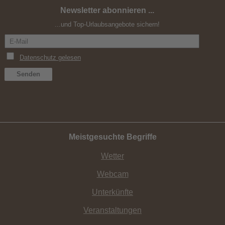
Newsletter abonnieren ...
Spätsommer in den Südtiroler Bergen
...und Top-Urlaubsangebote sichern!
Meistgesuchte Begriffe
Wetter
Webcam
Unterkünfte
Veranstaltungen