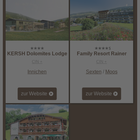
KERSH Dolomites Lodge
Family Resort Rainer
CIN +
CIN +
Innichen
Sexten
/
Moos
zur Website
zur Website