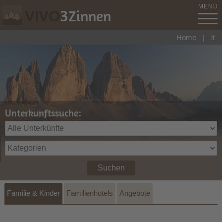
MENÜ
3
Zinnen
VIVO
Home
|
it
Unterkunftssuche:
Suchen
Familie & Kinder
Familienhotels
Angebote