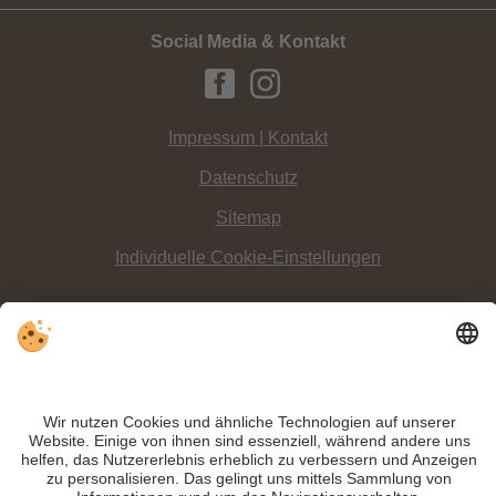
Social Media & Kontakt
Impressum | Kontakt
Datenschutz
Sitemap
Individuelle Cookie-Einstellungen
INFO:
Ob im Sandkasten buddeln oder im Wasser planschen… der
Spielpark
Grieswaldile in Toblach erfreut alle Kinder
.
Trotz genauer Arbeit und ständigem Aktualisieren der Inhalte, können Fehler
auftreten. Wir übernehmen keine Gewähr für die Richtigkeit und Vollständigkeit
aller Informationen.