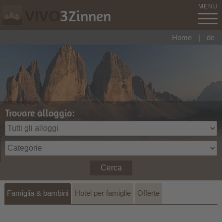
MENU
3
Zinnen
VIVO
Home
|
de
Trovare alloggio:
Cerca
Famiglia & bambini
Hotel per famiglie
Offerte