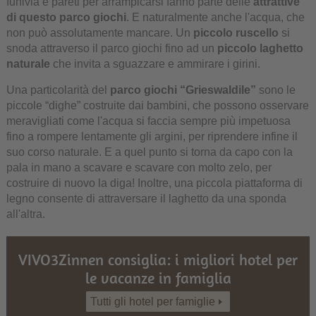
funivia e pareti per arrampicarsi fanno parte delle
attrattive
di questo parco giochi
. E naturalmente anche l'acqua, che
non può assolutamente mancare. Un
piccolo ruscello
si
snoda attraverso il parco giochi fino ad un
piccolo laghetto
naturale
che invita a sguazzare e ammirare i girini.
Una particolarità del
parco giochi “Grieswaldile”
sono le
piccole “dighe” costruite dai bambini, che possono osservare
meravigliati come l'acqua si faccia sempre più impetuosa
fino a rompere lentamente gli argini, per riprendere infine il
suo corso naturale. E a quel punto si torna da capo con la
pala in mano a scavare e scavare con molto zelo, per
costruire di nuovo la diga! Inoltre, una piccola piattaforma di
legno consente di attraversare il laghetto da una sponda
all'altra.
VIVO3Zinnen consiglia: i migliori hotel per
le vacanze in famiglia
Tutti gli hotel per famiglie