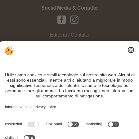
Social Media & Contatto
Editoria / Contatto
Privacy
Sitemap
Impostazioni cookie individuali
INFO:
Scavando nella sabbiera oppure sguazzando nell'acqua, il
parco giochi
“Grieswaldile” a Dobbiaco rallegra i cuori di tutti i bambini
.
Nonostante il lavoro accurato e il costante aggiornamento dei contenuti, si
possono verificare errori. Non garantiamo la correttezza e la completezza di
tutte le informazioni.