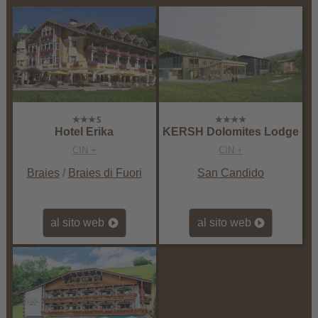
Hotel Erika
KERSH Dolomites Lodge
CIN +
CIN +
Braies
/
Braies di Fuori
San Candido
al sito web
al sito web