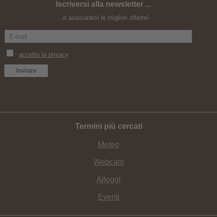
Iscriversi alla newsletter ...
Yoga settembre con Elena Ferraris
...e assicurarsi le migliori offerte!
Termini più cercati
Meteo
Webcam
Alloggi
Eventi