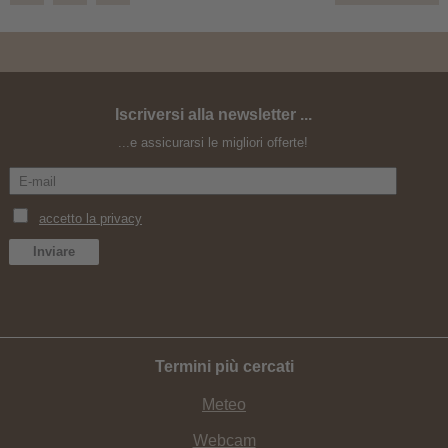
Iscriversi alla newsletter ...
Vacanza in bici ad un passo dal cielo
...e assicurarsi le migliori offerte!
Termini più cercati
Meteo
Webcam