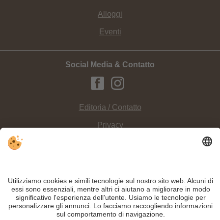
Alloggi
Eventi
Social Media & Contatto
Editoria / Contatto
Privacy
Sitemap
Impostazioni cookie individuali
INFO:
Amici della montagna e appassionati delle arrampicate
nella zona 3
Cime Dolomiti possono contare su un’offerta varia e avvincente di escursioni,