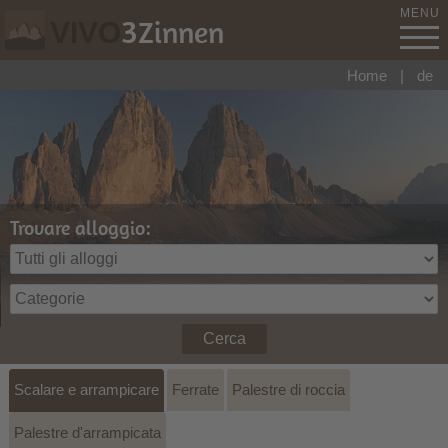
MENU
3
Zinnen
VIVO
Home
|
de
Trovare alloggio:
Cerca
Scalare e arrampicare
Ferrate
Palestre di roccia
Palestre d'arrampicata