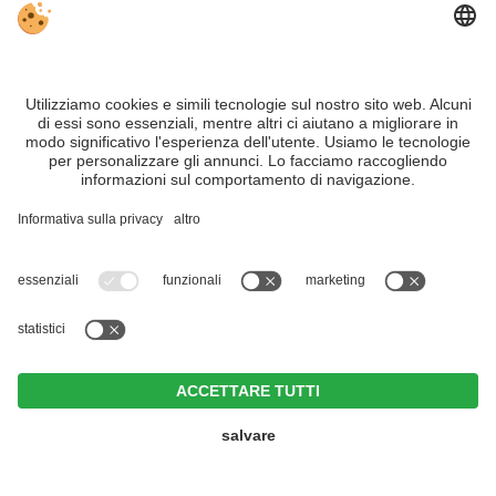
Privacy
Sitemap
Impostazioni cookie individuali
INFO:
Le vie ferrate sono frequenti nella zona delle 3 Cime nelle Dolomiti, in
Alta Pusteria, e ripagano gli scalatori con splendide viste sulle montagne.
Nonostante il lavoro accurato e il costante aggiornamento dei contenuti, si
possono verificare errori. Non garantiamo la correttezza e la completezza di
tutte le informazioni.
Per motivi di sicurezza, si prega di verificare chiedendo direttamente sul posto
all'organizzatore.
Part. IVA IT02365710215
Hotel Weißes Rössl
<
>
CIN +