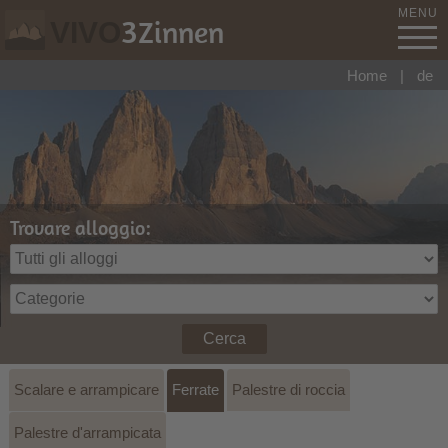
MENU
3
Zinnen
VIVO
Home
|
de
Trovare alloggio:
Cerca
Scalare e arrampicare
Ferrate
Palestre di roccia
Palestre d'arrampicata