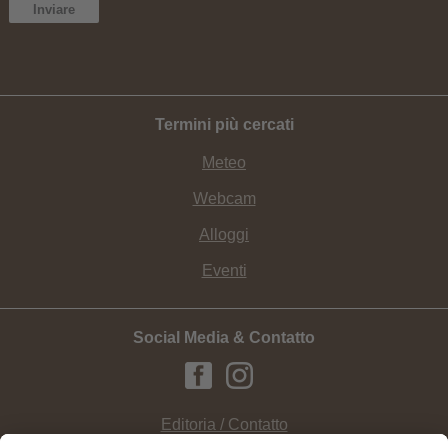
Termini più cercati
Meteo
Webcam
Alloggi
Eventi
Social Media & Contatto
Editoria / Contatto