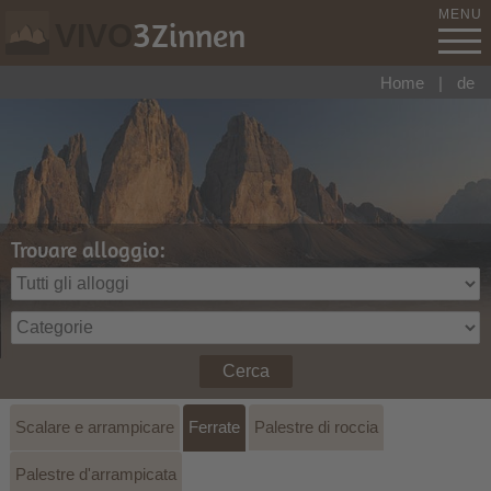
MENU
3
Zinnen
VIVO
Home
|
de
Trovare alloggio:
Cerca
Scalare e arrampicare
Ferrate
Palestre di roccia
Palestre d'arrampicata