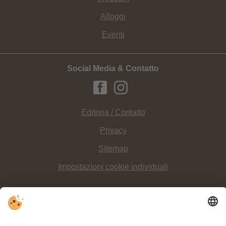
Alloggi
Eventi
Social Media & Contatto
Editoria / Contatto
Privacy
Sitemap
Impostazioni cookie individuali
INFO:
Con questi
consigli
potrete non solo godervi i vostri
percorsi sulle vie
ferrate
, ma anche renderli più sicuri.