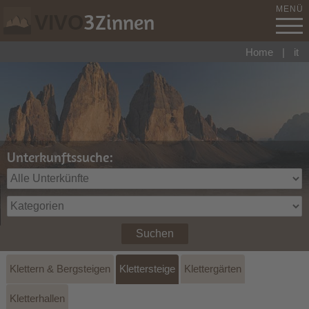
MENÜ
3
Zinnen
VIVO
Home
|
it
Unterkunftssuche:
Suchen
Klettern & Bergsteigen
Klettersteige
Klettergärten
Kletterhallen