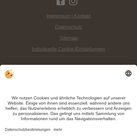
Impressum | Kontakt
Datenschutz
Sitemap
Individuelle Cookie-Einstellungen
INFO:
Die Dolomitenregion 3 Zinnen ist ein Paradies wenn es um den
Klettersport geht. Damit Klettern auch im Winter gelingt, gibt es hier gleich zwei
Kletterhallen.
Trotz genauer Arbeit und ständigem Aktualisieren der Inhalte, können Fehler
auftreten. Wir übernehmen keine Gewähr für die Richtigkeit und Vollständigkeit
aller Informationen.
Informieren Sie sich sicherheitshalber nochmals beim Veranstalter vor Ort über
die aktuellen Bedingungen.