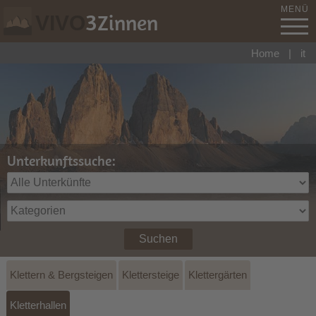
MENÜ
3
Zinnen
VIVO
Home
|
it
Unterkunftssuche:
Suchen
Klettern & Bergsteigen
Klettersteige
Klettergärten
Kletterhallen