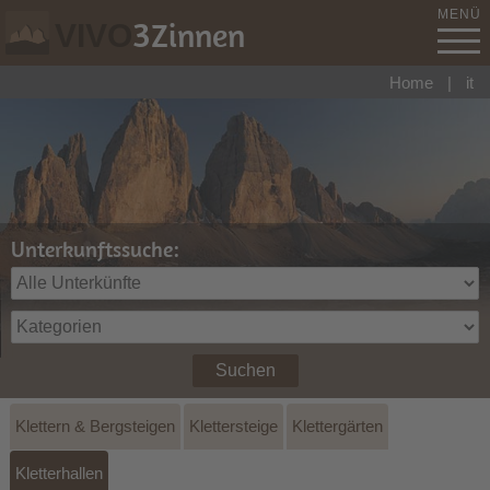
MENÜ
3
Zinnen
VIVO
Home
|
it
Unterkunftssuche:
Suchen
Klettern & Bergsteigen
Klettersteige
Klettergärten
Kletterhallen