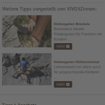
Weitere Tipps vorgestellt von VIVO3Zinnen:
Klettergarten Brückele
Besonders idealer
Klettergarten für Familien mit
Kindern ...
mehr
Klettergarten Höhlensteintal
Lohnenswert vor allem auch
für anspruchsvolle Kletterer
...
mehr
Tipps & Angebote