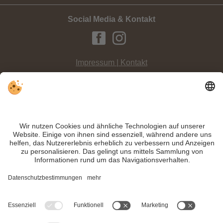
Social Media & Kontakt
Impressum | Kontakt
Datenschutz
Sitemap
Individuelle Cookie-Einstellungen
INFO:
Klettern in der Halle ist auch in der Dolomitenregion 3 Zinnen eine sehr
beliebte Sportart. Entdecken Sie die Kletterhalle in Toblach.
Trotz genauer Arbeit und ständigem Aktualisieren der Inhalte, können Fehler
auftreten. Wir übernehmen keine Gewähr für die Richtigkeit und Vollständigkeit
aller Informationen.