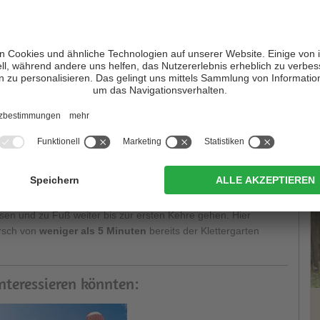
n für Anfänger hier so attraktiv machen.
nden Wand ermöglichen
Leisten und Löcher
ein
einfacheres
en befinden sich im Schwierigkeitsgrad von 3 bis 7c, mit 3
n bis 6c und 4 Routen bis 7c. Auch im Hochsommer erreicht die
tunden, somit ist Klettern hier auch an den
heißesten Tagen
Brückele
T
d
Niederdorf
in das Pragser Tal abbiegen und dort an der ersten
lätzwiese folgen. In Brückele angelangt, das Auto am
ssen und zu Fuß weiter bis zur ersten Kehre gehen. Hier
rsch von
weniger als 5 Minuten
bereits der Klettergarten
interessieren könnten: