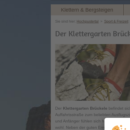
Klettern & Bergsteigen
Sie sind hier:
Hochpustertal
>
Sport & Freizeit
Der Klettergarten Brüc
Der
Klettergarten Brückele
befindet si
Auffahrtsstraße zum beliebten Ausflugsz
und Anfänger fühlen sich hier im Kletter
wohl. Neben der guten Erreichbarkeit si