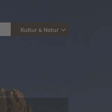
Home
|
it
Kultur & Natur