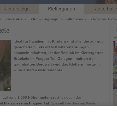
Klettersteige
Klettergärten
Kletterhall
>
Sommer Aktiv
>
Klettern & Bergsteigen
>
Klettergärten
>
Klettergarten Brücke
kele
H
U
Ideal für Familien mit Kindern und alle, die auf gut
gesichertem Fels erste Klettererfahrungen
sammeln möchten, ist der Besuch im Klettergarten
Brückele im Pragser Tal. Gelegen inmitten der
traumhaften Bergwelt wird das Klettern hier zum
wunderbaren Naturerlebnis.
ch auf rund
1.500 Höhenmetern
rechts neben der
iel
Plätzwiese
im
Pragser Tal
. Speziell Familien mit Kindern
garten mitten im
Naturpark Fanes-Sennes-Prags
besonders
nd es die gut abgesicherten Routen im
einfachen bis mittleren