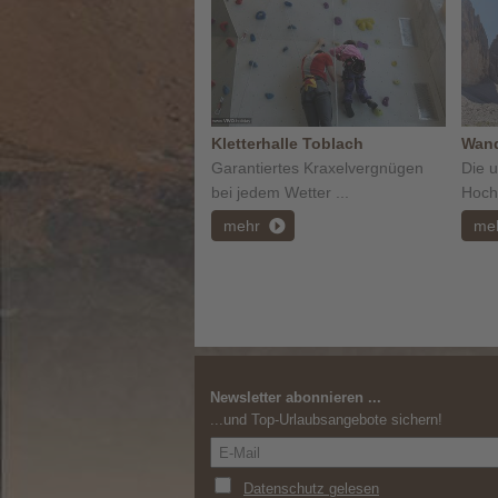
Kletterhalle Toblach
Wand
Garantiertes Kraxelvergnügen
Die 
bei jedem Wetter ...
Hochp
mehr
me
Newsletter abonnieren ...
...und Top-Urlaubsangebote sichern!