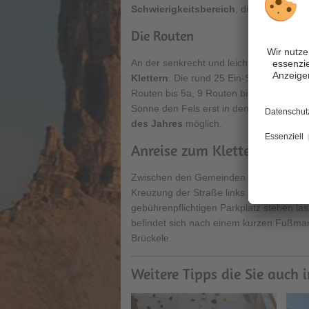
Schwierigkeitsbereich
, die das Kletter
Die Routen
An der senkrecht und leicht überhänge
Klettern
. Die rund 25 Ein-Seillängenrout
Routen bis 5a, 9 Routen bis 6a, 9 Route
Sonne den Fels erst in den Nachmittagss
des Jahres
möglich.
Anreise zum Klettergarten 
Zwischen den Gemeinden Welsberg un
Kreuzung der Straße links in Richtung P
gebührenpflichtigen Parkplatz stehen la
befindet sich nach einem kurzen Fußma
Brückele.
Weitere Tipps die Sie auch 