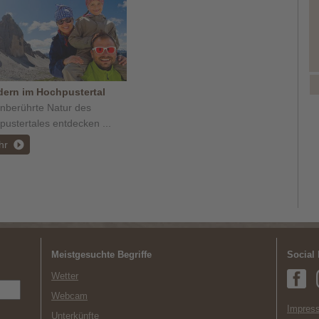
ern im Hochpustertal
unberührte Natur des
ustertales entdecken ...
hr
Meistgesuchte Begriffe
Social
Wetter
Webcam
Impress
Unterkünfte