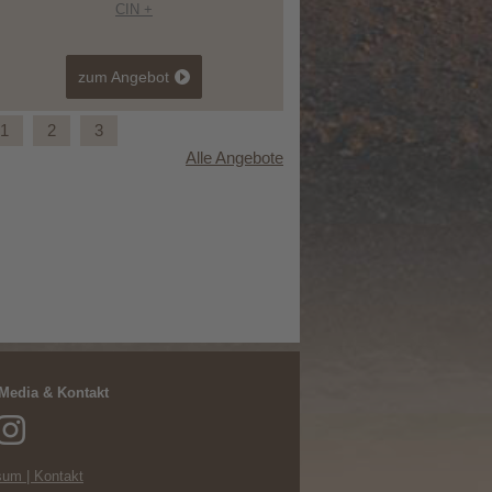
CIN +
zum Angebot
1
2
3
Alle Angebote
Summer Escape auf 1.450 m
 Media & Kontakt
um | Kontakt