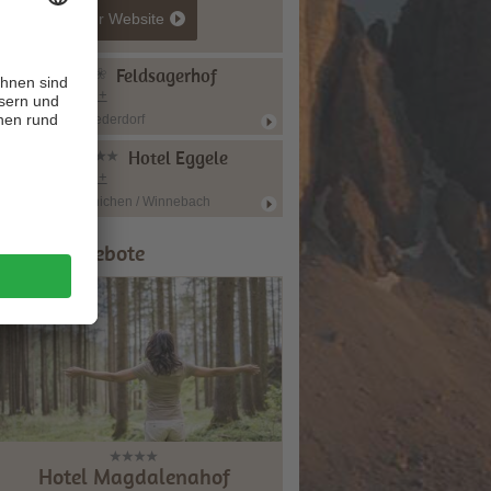
zur Website
Feldsagerhof
CIN +
Niederdorf
Hotel Eggele
CIN +
Innichen / Winnebach
ipps & Angebote
Hotel Magdalenahof