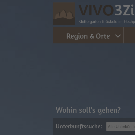
3
Z
VIVO
Klettergarten Brückele im Hochpu
Region & Orte
Wohin soll's gehen?
Unterkunftssuche: