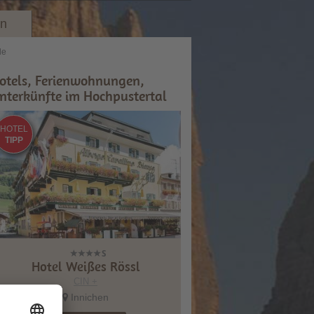
en
le
otels, Ferienwohnungen,
nterkünfte im Hochpustertal
HOTEL
TIPP
Hotel Weißes Rössl
CIN +
Innichen