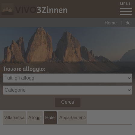
MENU
3
Zinnen
VIVO
Home
|
de
Trovare alloggio:
Cerca
Villabassa
Alloggi
Hotel
Appartamenti