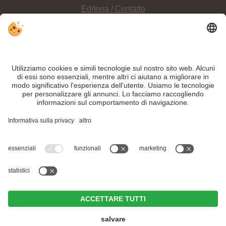
Editoria / Contatto
Privacy
Sitemap
Impostazioni cookie individuali
INFO:
Vivete un profondo relax e i migliori momenti di vacanza in questi
hotel a
Villabassa
, nella zona delle 3 Cime nelle Dolomiti.
Nonostante il lavoro accurato e il costante aggiornamento dei contenuti, si
possono verificare errori. Non garantiamo la correttezza e la completezza di
tutte le informazioni.
Per motivi di sicurezza, si prega di verificare chiedendo direttamente sul posto
all'organizzatore.
Part. IVA IT02365710215
Hotel Weißes Rössl