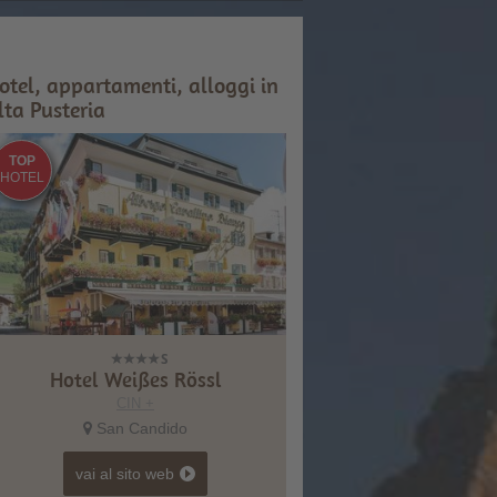
otel, appartamenti, alloggi in
lta Pusteria
TOP
HOTEL
Hotel Weißes Rössl
CIN +
San Candido
vai al sito web