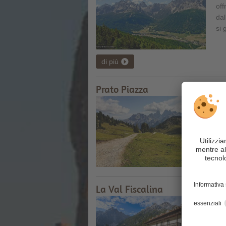
off
dal
si 
di più
Prato Piazza
Un 
che
mon
d
La Val Fiscalina
Uni
del