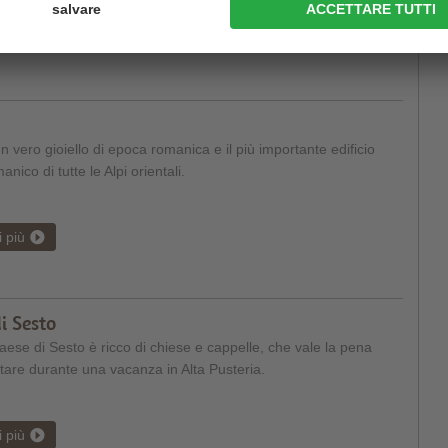
i più
n vero gioiello di epoca romanica e il più importante edificio
anico di tutte le Alpi orientali.
i più
i Sesto
paese di Sesto è ricco di chiese e cappelle, che vale la pena
itare durante una vacanza in Alta Pusteria.
i più