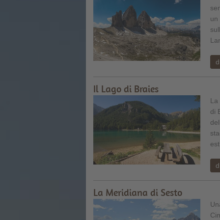
sem
un 
sul
La
d
Il Lago di Braies
La 
di 
del
sta
est
d
La Meridiana di Sesto
Un
Ci