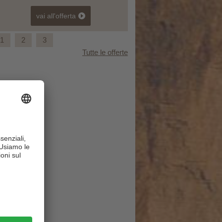
vai all'offerta
1
2
3
Tutte le offerte
Settimane escursionismo nelle dolomiti di
sesto