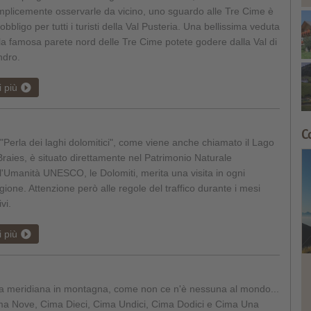
plicemente osservarle da vicino, uno sguardo alle Tre Cime è
obbligo per tutti i turisti della Val Pusteria. Una bellissima veduta
la famosa parete nord delle Tre Cime potete godere dalla Val di
ndro.
i più
C
"Perla dei laghi dolomitici", come viene anche chiamato il Lago
Braies, è situato direttamente nel Patrimonio Naturale
l'Umanità UNESCO, le Dolomiti, merita una visita in ogni
gione. Attenzione però alle regole del traffico durante i mesi
ivi.
i più
a meridiana in montagna, come non ce n'è nessuna al mondo...
ma Nove, Cima Dieci, Cima Undici, Cima Dodici e Cima Una