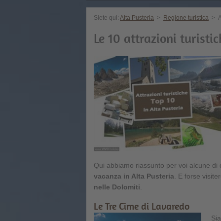
Siete qui:
Alta Pusteria
>
Regione turistica
>
A
Le 10 attrazioni turisti
Qui abbiamo riassunto per voi alcune di 
vacanza in Alta Pusteria
. E forse visit
nelle Dolomiti
.
Le Tre Cime di Lavaredo
Sia