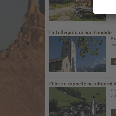
d
La Collegiata di San Candido
È u
rom
d
Chiese e cappelle nei dintorni d
Il 
vis
d