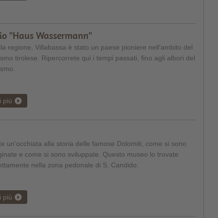
icio "Haus Wassermann"
la regione, Villabassa è stato un paese pioniere nell'ambito del
ismo tirolese. Ripercorrete qui i tempi passati, fino agli albori del
ismo.
i più
e un'occhiata alla storia delle famose Dolomiti, come si sono
ginate e come si sono sviluppate. Questo museo lo trovate
ettamente nella zona pedonale di S. Candido.
i più