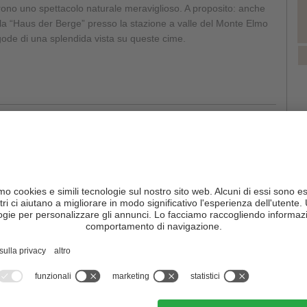
rono uno spettacolo naturale meraviglioso. A proposito: anche
la “Haus der Berge” presso la stazione a valle del Monte Elmo
gode di una splendida vista su queste cime.
paradiso a 2.000 m s.l.m. - Prato Piazza nella Valle di Braies
, d'estate come d'inverno, offre una vista mozzafiato sulle
tagne circostanti.
i più
co è il paesaggio nella Val Fiscalina presso Sesto, con le cime
le Dolomiti di Sesto che svettano maestose sulla valle.