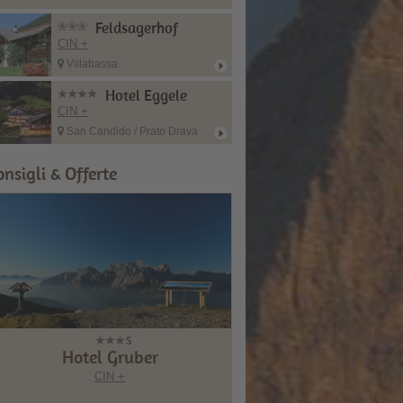
Feldsagerhof
CIN +
Villabassa
Hotel Eggele
CIN +
San Candido / Prato Drava
onsigli & Offerte
Hotel Gruber
CIN +