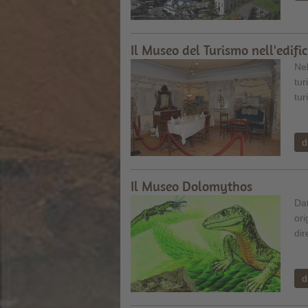
Il Museo del Turismo nell'edif
Nel
tur
tur
d
Il Museo Dolomythos
Dat
ori
dir
d