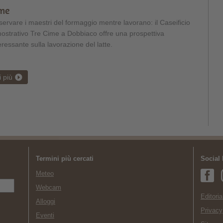
ime
ervare i maestri del formaggio mentre lavorano: il Caseificio
ostrativo Tre Cime a Dobbiaco offre una prospettiva
eressante sulla lavorazione del latte.
i più
Termini più cercati
Social
Meteo
Webcam
Editoria
Alloggi
Privacy
Eventi