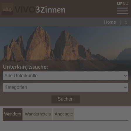
MENÜ
3
Zinnen
VIVO
Home
|
it
Unterkunftssuche:
Suchen
Wandern
Wanderhotels
Angebote