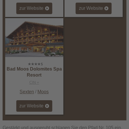
zur Website
zur Website
Bad Moos Dolomites Spa
Resort
CIN +
Sexten
/
Moos
zur Website
Gestärkt und ausgeruht schlagen Sie den Pfad Nr. 105 ein.