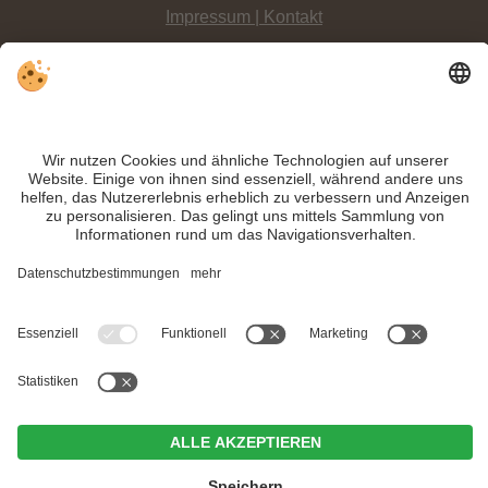
Impressum | Kontakt
Datenschutz
Sitemap
Individuelle Cookie-Einstellungen
INFO:
Ein echter Klassiker, den sich kein
Wanderurlauber im Südtiroler
Hochpustertal
entgehen lassen darf ist die
Umrundung der Drei Zinnen
.
Trotz genauer Arbeit und ständigem Aktualisieren der Inhalte, können Fehler
auftreten. Wir übernehmen keine Gewähr für die Richtigkeit und Vollständigkeit
aller Informationen.
Informieren Sie sich sicherheitshalber nochmals beim Veranstalter vor Ort über
die aktuellen Bedingungen.
MwSt.-Nr. IT02365710215