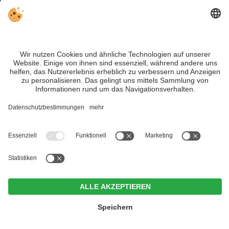
INFO:
Eine schmucke Pfarrkirche,
ein
Gotteshaus auf der Alm
und
viel
Natur
locken zu jeder Jahreszeit nach
Winnebach
.
Trotz genauer Arbeit und ständigem Aktualisieren der Inhalte, können Fehler
auftreten. Wir übernehmen keine Gewähr für die Richtigkeit und Vollständigkeit
aller Informationen.
Informieren Sie sich sicherheitshalber nochmals beim Veranstalter vor Ort über
die aktuellen Bedingungen.
MwSt.-Nr. IT02365710215
Hotel Weißes Rössl
<
>
CIN +