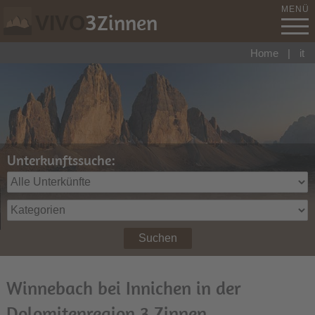
MENÜ
3
Zinnen
VIVO
Home
|
it
Unterkunftssuche:
Suchen
Winnebach bei Innichen in der
Dolomitenregion 3 Zinnen