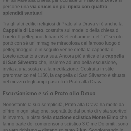
Per arrivare alla chiesa parrocchiale di Prato alla Drava si
percorre una
via crucis un po' ripida con quattro
splendidi santuari
.
Tra gli altri edifici religiosi di Prato alla Drava vi è anche la
Cappella di Loreto
, costruita sul modello della chiesa di
Loreto. Il pellegrino Johann Klettenhammer nel 17° secolo
portò con sé un'immagine miracolosa del famoso luogo di
pellegrinaggio, e in seguito venne eretta la cappella di
Loreto accanto a casa sua. Ancora più antica è la
cappella
di San Silvestro
che, insieme ad una bella escursione,
invita a una sosta e alla meditazione. Costruita in stile
preromanico nel 1150, la cappella di San Silvestro è situata
nel mezzo degli ampi pascoli di Prato alla Drava.
Escursionismo e sci a Prato alla Drava
Nonostante la sua semplicità, Prato alla Drava ha molto da
offrire in ogni stagione, soprattutto dal punto di vista sportivo!
In inverno, le piste della
stazione sciistica Monte Elmo
che
fanno parte del comprensorio sciistico 3 Cime Dolomiti, sono
un vero richiamo – distano soltanto
2 km
. Soggiornando in