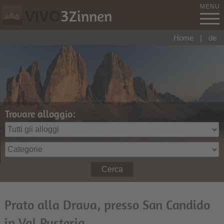
MENU
3
Zinnen
VIVO
Home
|
de
Trovare alloggio:
Cerca
Prato alla Drava, presso San Candido
in Val Pusteria