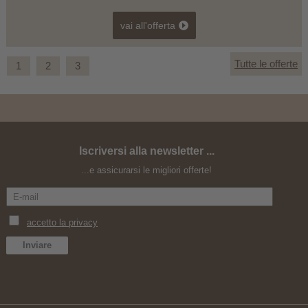
vai all'offerta
Tutte le offerte
1
2
3
Iscriversi alla newsletter ...
Vacanza in bici ad un passo dal cielo
...e assicurarsi le migliori offerte!