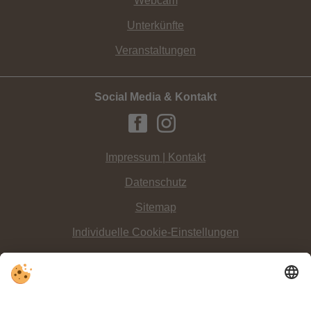
Webcam
Unterkünfte
Veranstaltungen
Social Media & Kontakt
Impressum | Kontakt
Datenschutz
Sitemap
Individuelle Cookie-Einstellungen
INFO:
Eine
Unterkunft in Innichen
bietet für jeden Geschmack das Richtige –
finden und buchen Sie hier!