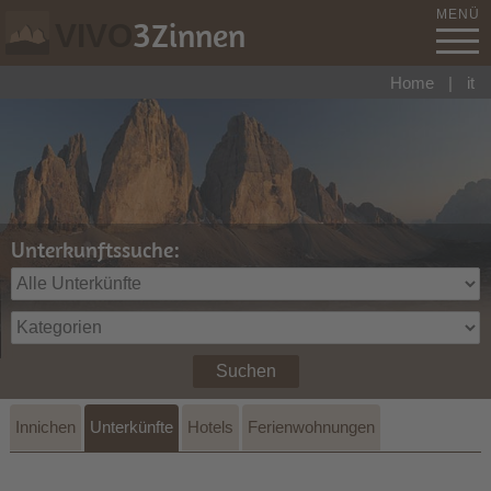
MENÜ
3
Zinnen
VIVO
Home
|
it
Unterkunftssuche:
Suchen
Innichen
Unterkünfte
Hotels
Ferienwohnungen