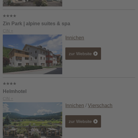
Zin Park | alpine suites & spa
CIN +
Innichen
zur Website
Helmhotel
CIN +
Innichen
/
Vierschach
zur Website