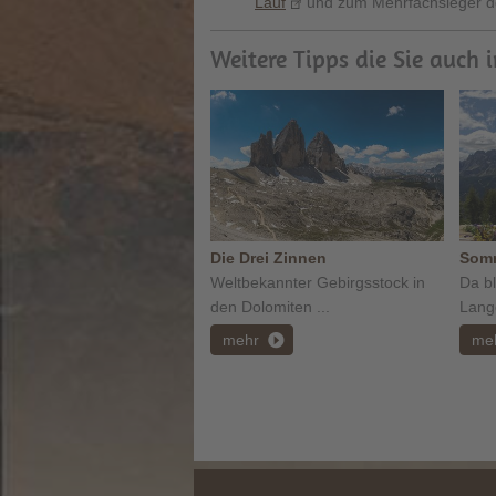
Lauf
und zum Mehrfachsieger des
Weitere Tipps die Sie auch 
Die Drei Zinnen
Somm
Weltbekannter Gebirgsstock in
Da bl
den Dolomiten ...
Lange
mehr
me