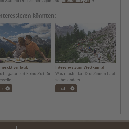
 Südtirol Drei Zinnen Alpin Lauf
Jonathan Wyatt
interessieren könnten:
eraktivurlaub
Interview zum Wettkampf
eibt garantiert keine Zeit für
Was macht den Drei Zinnen Lauf
weile ...
so besonders ...
hr
mehr