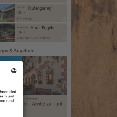
Feldsagerhof
CIN +
Niederdorf
Hotel Eggele
CIN +
Innichen / Winnebach
ipps & Angebote
Strasserwirt - Ansitz zu Tirol