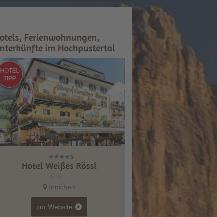
otels, Ferienwohnungen,
nterkünfte im Hochpustertal
HOTEL
TIPP
Hotel Weißes Rössl
CIN +
Innichen
zur Website