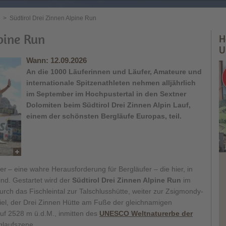
>
Südtirol Drei Zinnen Alpine Run
pine Run
H
U
Wann:
12.09.2026
An die 1000 Läuferinnen und Läufer, Amateure und
internationale Spitzenathleten nehmen alljährlich
im September im Hochpustertal in den Sextner
Dolomiten beim Südtirol Drei Zinnen Alpin Lauf,
einem der schönsten Bergläufe Europas, teil.
er – eine wahre Herausforderung für Bergläufer – die hier, in
nd. Gestartet wird der
Südtirol Drei Zinnen Alpine Run
im
rch das Fischleintal zur Talschlusshütte, weiter zur Zsigmondy-
Ziel, der Drei Zinnen Hütte am Fuße der gleichnamigen
uf 2528 m ü.d.M., inmitten des
UNESCO Weltnaturerbe der
glaufszene.