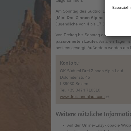
teilgenommen.
Am Sonntag des Südtirol Drei Zinnen Al
„
Mini Drei Zinnen Alpine Run
“ - ein R
Jugendliche von 4 bis 17 Jahren (Kat. Ju
Von Freitag bis Sonntag des Rennwoche
passionierten Läufer
. An allen Tagen i
bestens gesorgt. Außerdem werden am R
Kontakt:
OK Südtirol Drei Zinnen Alpin Lauf
Dolomitenstr. 45
I-39030 Sexten
Tel. +39 0474 710310
www.dreizinnenlauf.com
Weitere nützliche Informat
Auf der Online-Enzyklopädie Wikip