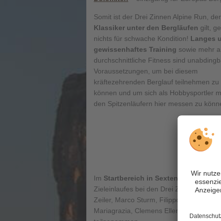
Somit ist der Drei Zinnen Alpine Run, der
Klassiker unter den Bergläufen
gilt, g
nichts für schwache Kondition!
Langes 
gewissenhaftes Training
sowie mehr a
durchschnittliche Fitness sind unabding
Voraussetzungen, um bei diesem
kräftezehrenden Berglauf teilnehmen zu
können und um sich als Hobbysportler m
den Spitzenläufern hier messen zu könn
Im
Startbereich in Sexten
gibt es für d
Zieleinlaufes bei den Drei Zinnen.
Topat
Zeiler, Marco Sturm, Filippo Barizza, Ha
Mariagrazia, Clemens Ellen, Antonella 