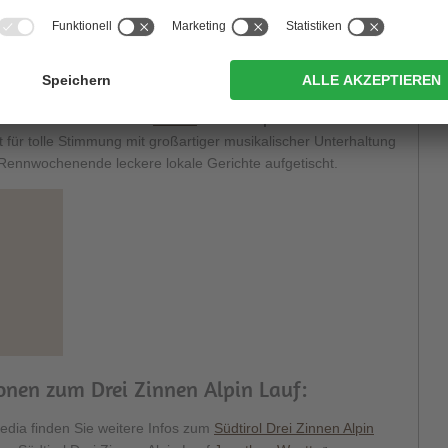
pine Run gibt es den auch schon zur Tradition gewordenen
ennen für die kleinen Berglauffreunde, für Kinder und
nior A).
nendes verwandelt sich
Sexten
zum
Treffpunkt aller
st für tolle Stimmung mit großartiger musikalischer Unterhaltung
ennwochenende leckere lokale Gerichte aufgetischt.
ionen zum Drei Zinnen Alpin Lauf:
edia finden Sie weitere Infos zum
Südtirol Drei Zinnen Alpin