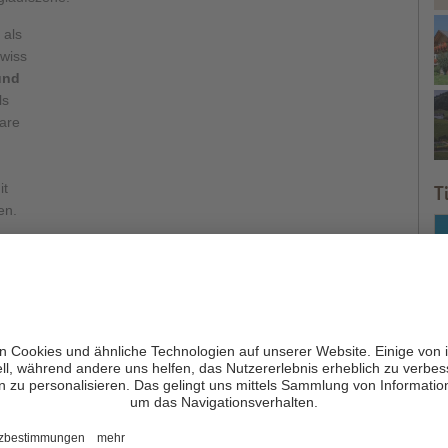
 als
ewiss
und
ls
bare
T
it
en.
ie Zuschauer eine Livebildübertragung des spektakulären
hleten
wie Weltmeister Jonathan Wyatt, Helmut Schiessl, Timo
nnes Rungger, David Schneider, Eris Costa, Roberti
Confortola oder Iachemet Francesca haben an dem Lauf bereits