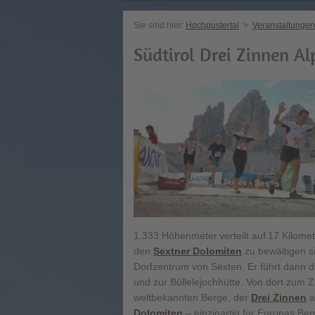
Sie sind hier:
Hochpustertal
>
Veranstaltungen
Südtirol Drei Zinnen Al
1.333 Höhenmeter verteilt auf 17 Kilomet
den
Sextner Dolomiten
zu bewältigen si
Dorfzentrum von Sexten. Er führt dann du
und zur Büllelejochhütte. Von dort zum 
weltbekannten Berge, der
Drei Zinnen
a
Dolomiten
– einzigartig für Europas Ber