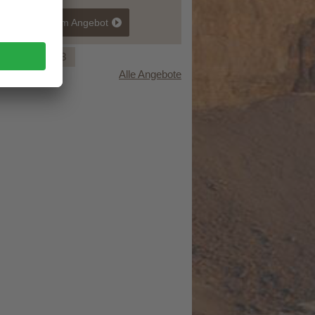
zum Angebot
1
2
3
Alle Angebote
Osttirol zum Verlieben