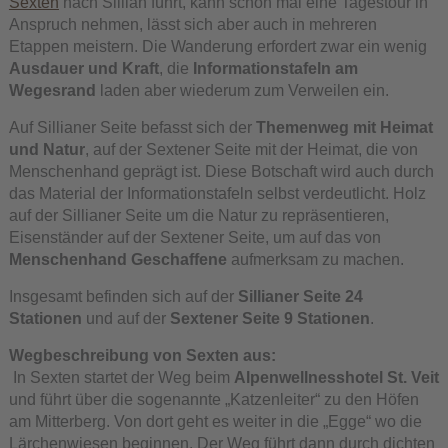
Sexten
nach Sillian führt, kann schon mal eine Tagestour in
Anspruch nehmen, lässt sich aber auch in mehreren
Etappen meistern. Die Wanderung erfordert zwar ein wenig
Ausdauer und Kraft
, die
Informationstafeln am
Wegesrand
laden aber wiederum zum Verweilen ein.
Auf Sillianer Seite befasst sich der
Themenweg mit Heimat
und Natur
, auf der Sextener Seite mit der Heimat, die von
Menschenhand geprägt ist. Diese Botschaft wird auch durch
das Material der Informationstafeln selbst verdeutlicht. Holz
auf der Sillianer Seite um die Natur zu repräsentieren,
Eisenständer auf der Sextener Seite, um auf das von
Menschenhand Geschaffene
aufmerksam zu machen.
Insgesamt befinden sich auf der
Sillianer Seite 24
Stationen
und auf der
Sextener Seite 9 Stationen
.
Wegbeschreibung von Sexten aus:
In Sexten startet der Weg beim
Alpenwellnesshotel St. Veit
und führt über die sogenannte „Katzenleiter“ zu den Höfen
am Mitterberg. Von dort geht es weiter in die „Egge“ wo die
Lärchenwiesen beginnen. Der Weg führt dann durch dichten