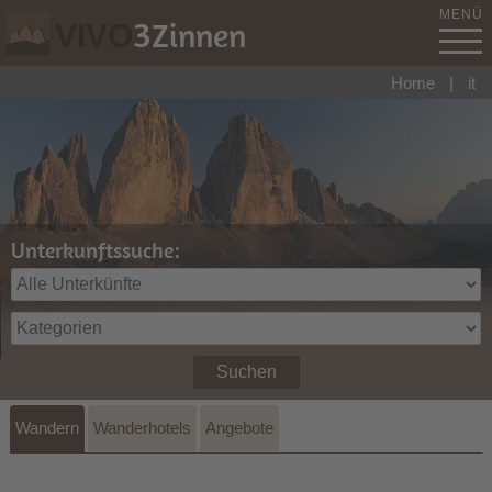
MENÜ
3
Zinnen
VIVO
Home
|
it
Unterkunftssuche:
Suchen
Wandern
Wanderhotels
Angebote