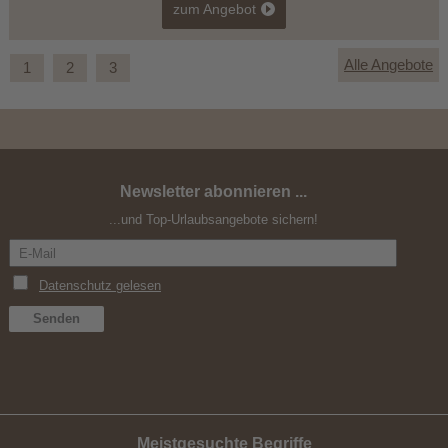
zum Angebot
Alle Angebote
1
2
3
Newsletter abonnieren ...
Wanderurlaub 7=6
...und Top-Urlaubsangebote sichern!
Meistgesuchte Begriffe