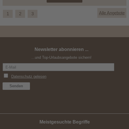
Alle Angebote
1
2
3
Newsletter abonnieren ...
Ferragosto am Pragser Wildsee
...und Top-Urlaubsangebote sichern!
Meistgesuchte Begriffe