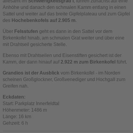
allesamt im
Schwierigkeitsgrad I
, führen zunächst auf eine
Anhöhe und danach den schmalen Kamm entlang in einen
Sattel und weiter auf das breite Gipfelplateau und zum Gipfel
des
Hochebenkofels auf 2.905 m
.
Über
Felsstufen
geht es dann in den Sattel vor dem
Birkenkofel hinab, am schmalen Grat weiter und über eine
mit Drahtseil gesicherte Stelle.
Ebenso mit Drahtseilen und Eisenstiften gesichert ist der
Kamm, der dann hinauf auf
2.922 m zum Birkenkofel
führt.
Grandios ist der Ausblick
vom Birkenkofel - im Norden
scheinen Großglockner, Großvenediger und Hochgall zum
Greifen nah.
Eckdaten:
Start: Parkplatz Innerfeldtal
Höhenmeter: 1486 m
Länge: 16 km
Gehzeit: 6 h