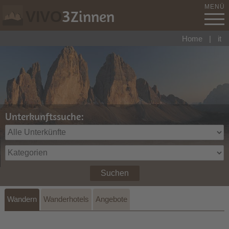
MENÜ
3
Zinnen
VIVO
Home
|
it
Unterkunftssuche:
Suchen
Wandern
Wanderhotels
Angebote