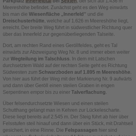
Parkplatz
Innerfeldtal
bei
Sexten
, der sich auf 1.436 m
Meereshöhe befindet. Zunächst geht es den Weg einwärts
bis man die
Wiesenfläche „Innerfeld“
und die
Dreischusterhütte
, welche auf 1.626 m Meereshöhe liegt,
erreicht. Der breite Weg führt in südwestlicher Richtung quer
über das Innerfeld zur gegenüberliegenden Talseite.
Dort, am rechten Rand eines Geröllfeldes, geht es Tal
einwärts zur Abzweigung Weg Nr. 8 und immer eben weiter
zur
Wegteilung im Talschluss
. In dem mit Latschen
durchsetztem Wald auf der rechten Seite geht es Richtung
Südwesten zum
Schwarzboden auf 1.895 m Meereshöhe
.
Von hier aus führt der Weg mit der Markierung Nr. 9 aufwärts
und dann über Geröll einen steilen Graben in engen
Serpentinen empor bis zu einer
Talverflachung
.
Über felsendurchsetzte Wiesen und einen steilen
Schutthang gelangt man in Kehren zur Lückelescharte.
Diese liegt bereits auf 2.545 m. Der Steig führt ab hier über
Felsstufen steil hinauf und dann über ein Stück, mit Drahtseil
gesichert, in eine Rinne. Die
Felspassagen
hier sind