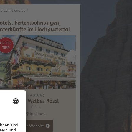
blach-Niederdorf
otels, Ferienwohnungen,
nterkünfte im Hochpustertal
HOTEL
TIPP
Hotel Weißes Rössl
CIN +
Innichen
zur Website