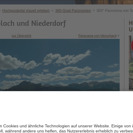
>
Hochpustertal visuell erleben
>
360-Grad-Panoramen
>
360° Panorama von To
lach und Niederdorf
H
U
zur Übersicht
Panorama von Vierschach