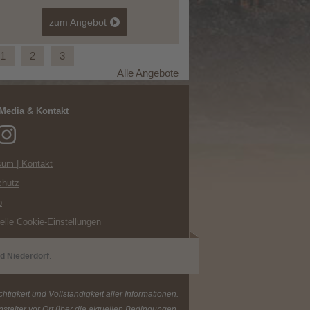
zum Angebot
1
2
3
Alle Angebote
 Media & Kontakt
Bergfreude am Pragser Wildsee -
um | Kontakt
Vorteilsangebot
chutz
p
uelle Cookie-Einstellungen
d Niederdorf
.
tigkeit und Vollständigkeit aller Informationen.
stalter vor Ort über die aktuellen Bedingungen.