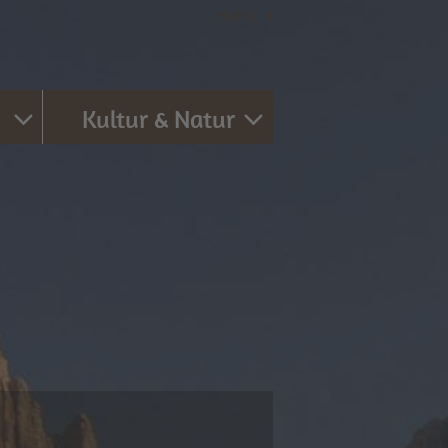
Home
|
it
Kultur & Natur