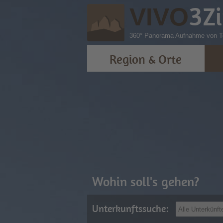
3
Z
VIVO
360° Panorama Aufnahme von To
Region & Orte
Wohin soll's gehen?
Unterkunftssuche: