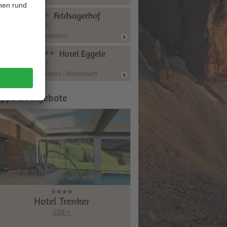
Feldsagerhof
CIN +
Niederdorf
Hotel Eggele
CIN +
Innichen / Winnebach
ipps & Angebote
Hotel Trenker
CIN +