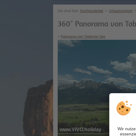
Sie sind hier:
Hochpustertal
>
Urlaubsregion
360° Panorama von Tob
Panorama vom Toblacher See