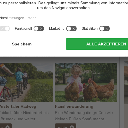
e beiden
Hochpustertaler Gemeinden
Toblach
und
e Urlauber,
Aktivurlauber
sowie
Ruhesuchende
, fühlen sich in
itenregion 3 Zinnen wohl. Und wie auch das Panoramabild
er ebenfalls ohne Ende.
interessieren könnten:
T
Pustertaler Radweg
Familienwanderung
oblach über Niederdorf bis
Eine Wanderung die großen wie
Bruneck und weiter ...
kleinen Füßen Spaß macht ...
hr
mehr