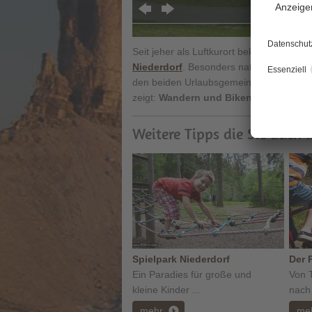
Seit jeher als Luftkurort bekannt sind di
Niederdorf
. Besonders naturverbunden
den beiden Urlaubsgemeinden der Dolom
zeigt:
Wandern und Biken
lässt sich hi
Weitere Tipps die Sie auch 
Spielpark Niederdorf
Der 
Ein Paradies für große und
Von T
kleine Kinder ...
nach 
mehr
me