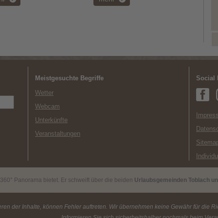
Meistgesuchte Begriffe
Social
Wetter
Webcam
Impress
Unterkünfte
Datens
Veranstaltungen
Sitema
Individ
 360° Panorama bietet. Er schweift über die beiden
Urlaubsgemeinden Toblach un
ren der Inhalte, können Fehler auftreten. Wir übernehmen keine Gewähr für die Rich
Informieren Sie sich sicherheitshalber nochmals beim Veran