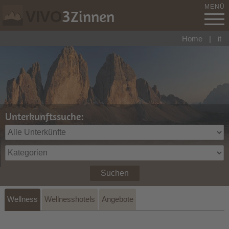
MENÜ
3
Zinnen
VIVO
Home
|
it
Unterkunftssuche:
Suchen
Wellness
Wellnesshotels
Angebote