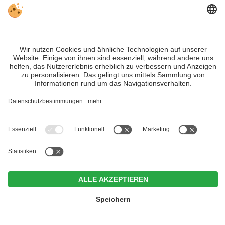
Sitemap
Individuelle Cookie-Einstellungen
INFO:
Die
Gradieranlage „Freiluftinhalatorium“
im
Kurpark von Niederdorf
ist eine der Attraktionen der gesundheitsbewussten Urlaubsgemeinde im
Hochpustertal.
Trotz genauer Arbeit und ständigem Aktualisieren der Inhalte, können Fehler
auftreten. Wir übernehmen keine Gewähr für die Richtigkeit und Vollständigkeit
aller Informationen.
Informieren Sie sich sicherheitshalber nochmals beim Veranstalter vor Ort über
die aktuellen Bedingungen.
MwSt.-Nr. IT02365710215
Hotel Weißes Rössl
<
>
CIN +