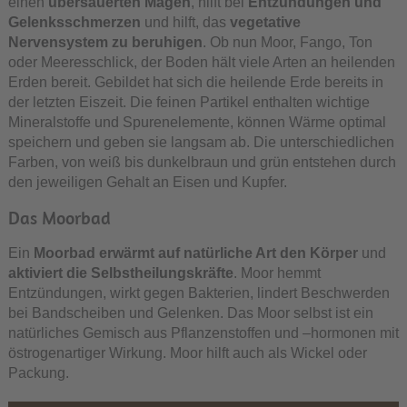
einen
übersäuerten Magen
, hilft bei
Entzündungen und
Gelenksschmerzen
und hilft, das
vegetative
Nervensystem zu beruhigen
. Ob nun Moor, Fango, Ton
oder Meeresschlick, der Boden hält viele Arten an heilenden
Erden bereit. Gebildet hat sich die heilende Erde bereits in
der letzten Eiszeit. Die feinen Partikel enthalten wichtige
Mineralstoffe und Spurenelemente, können Wärme optimal
speichern und geben sie langsam ab. Die unterschiedlichen
Farben, von weiß bis dunkelbraun und grün entstehen durch
den jeweiligen Gehalt an Eisen und Kupfer.
Das Moorbad
Ein
Moorbad erwärmt auf natürliche Art den Körper
und
aktiviert die Selbstheilungskräfte
. Moor hemmt
Entzündungen, wirkt gegen Bakterien, lindert Beschwerden
bei Bandscheiben und Gelenken. Das Moor selbst ist ein
natürliches Gemisch aus Pflanzenstoffen und –hormonen mit
östrogenartiger Wirkung. Moor hilft auch als Wickel oder
Packung.