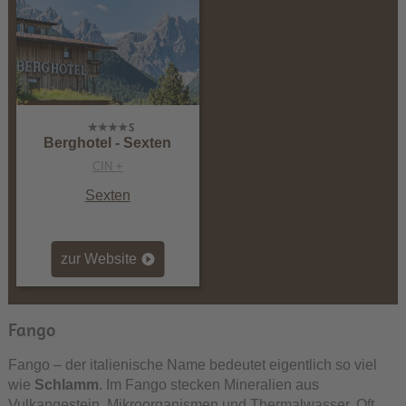
Berghotel - Sexten
CIN +
Sexten
zur Website
Fango
Fango – der italienische Name bedeutet eigentlich so viel
wie
Schlamm
. Im Fango stecken Mineralien aus
Vulkangestein, Mikroorganismen und Thermalwasser. Oft