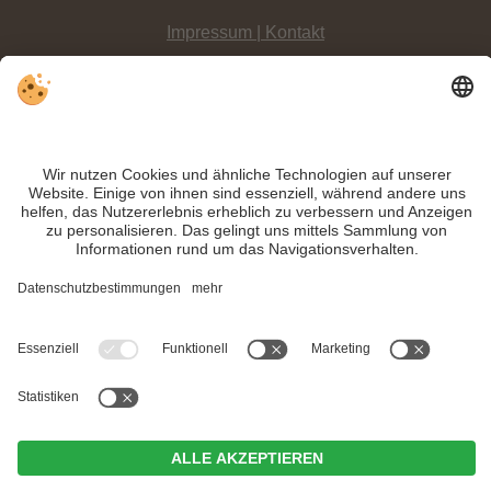
Impressum | Kontakt
Datenschutz
Sitemap
Individuelle Cookie-Einstellungen
INFO:
Ob Fango, Moor oder Ton -
Heilerde ist gesund
. Warum nicht im
Hochpustertalurlaub
einfach mal ausprobieren?
Trotz genauer Arbeit und ständigem Aktualisieren der Inhalte, können Fehler
auftreten. Wir übernehmen keine Gewähr für die Richtigkeit und Vollständigkeit
aller Informationen.
Informieren Sie sich sicherheitshalber nochmals beim Veranstalter vor Ort über
die aktuellen Bedingungen.
MwSt.-Nr. IT02365710215