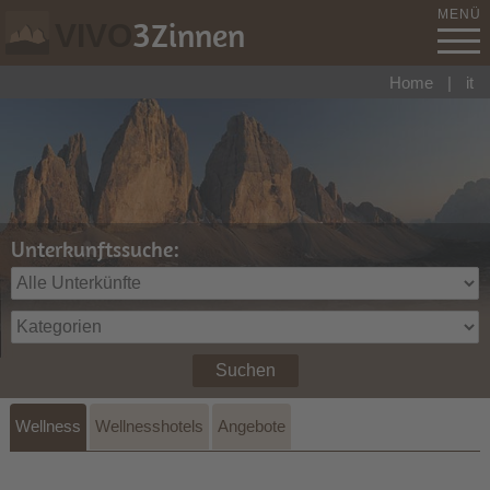
MENÜ
3
Zinnen
VIVO
Home
|
it
Unterkunftssuche:
Suchen
Wellness
Wellnesshotels
Angebote