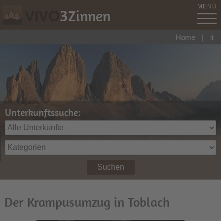
MENÜ
3
Zinnen
VIVO
Home
|
it
Unterkunftssuche:
Suchen
Der Krampusumzug in Toblach