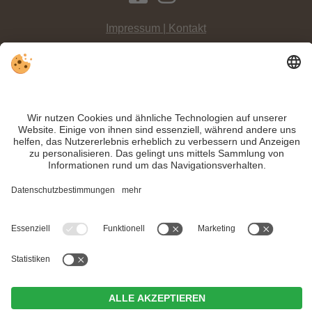
Impressum | Kontakt
Datenschutz
Sitemap
Individuelle Cookie-Einstellungen
INFO:
Nicht nur der Hl. Nikolaus, auch der Krampus und mit ihm die
Krampusumzüge
gehören zu den
Adventbräuchen in Südtirol
.
Trotz genauer Arbeit und ständigem Aktualisieren der Inhalte, können Fehler
auftreten. Wir übernehmen keine Gewähr für die Richtigkeit und Vollständigkeit
aller Informationen.
Informieren Sie sich sicherheitshalber nochmals beim Veranstalter vor Ort über
die aktuellen Bedingungen.
MwSt.-Nr. IT02365710215