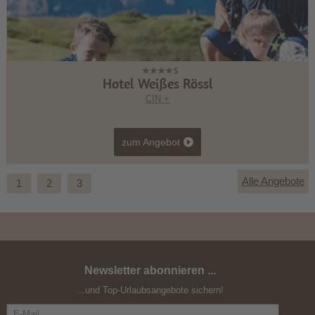
Hotel Weißes Rössl
CIN +
zum Angebot
Alle Angebote
1
2
3
Newsletter abonnieren ...
Familienglück in den Dolomiten
...und Top-Urlaubsangebote sichern!