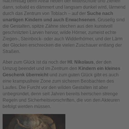
Nachmittag beim Areal neben der Mittelschule und ziehen
dann, sobald es dämmert und langsam dunkel wird, lärmend
durch das Zentrum von Toblach – auf der
Suche nach
unartigen Kindern und auch Erwachsenen
. Gruselig sind
die Gestalten, spitze Zähne stechen aus den kunstvoll
geschnitzten Larven hervor, wilde Hörner, zumeist echte
Ziegen-, Steinbock- oder auch Widderhörner, und der Lärm
der Glocken erschrecken die vielen Zuschauer entlang der
Straßen.
Aber zum Glück ist da noch der
Hl. Nikolaus
, der den
Umzug beendet und im Zentrum den
Kindern ein kleines
Geschenk überreicht
und zum guten Glück gibt es auch
eine krampusfreie Zone zum sicheren Beobachten des
Laufes. Die Furcht vor den wilden Gestalten ist aber
unbegründet, denn seit Jahren bereits herrschen strenge
Regeln und Sicherheitsvorschriften, die von den Akteuren
befolgt werden müssen.