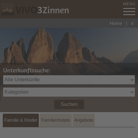
MENÜ
3
Zinnen
VIVO
Home
|
it
Unterkunftssuche:
Suchen
Familie & Kinder
Familienhotels
Angebote