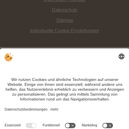
Datenschutz
Sitemap
Individuelle Cookie-Einstellungen
INFO:
Ebenso gut wie der
Pragser Wildsee
eignet sich auch der
Toblacher
See
für
einzigartige Bootsfahrten
, bei denen man das umgebende
Bergpanorama betrachten kann.
Trotz genauer Arbeit und ständigem Aktualisieren der Inhalte, können Fehler
auftreten. Wir übernehmen keine Gewähr für die Richtigkeit und Vollständigkeit
aller Informationen.
Informieren Sie sich sicherheitshalber nochmals beim Veranstalter vor Ort über
die aktuellen Bedingungen.
MwSt.-Nr. IT02365710215