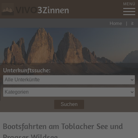
MENÜ
3
Zinnen
VIVO
Home
|
it
Unterkunftssuche:
Suchen
Bootsfahrten am Toblacher See und
Pragser Wildsee