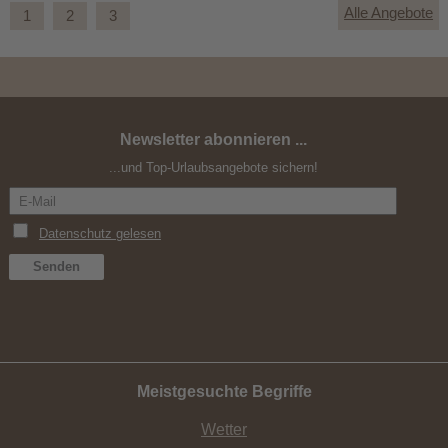
Alle Angebote
1
2
3
Newsletter abonnieren ...
Yoga-Retreat mit Rakesh Nanda
...und Top-Urlaubsangebote sichern!
Meistgesuchte Begriffe
Wetter