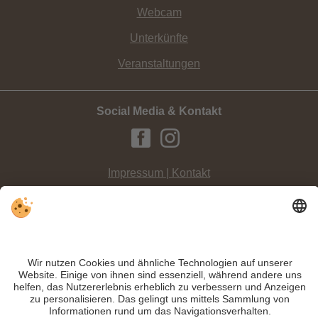
Webcam
Unterkünfte
Veranstaltungen
Social Media & Kontakt
Impressum | Kontakt
Datenschutz
Sitemap
Individuelle Cookie-Einstellungen
INFO:
Der
längste Riesentorlauf des Pustertals
, der
Helmissimo
, findet alle