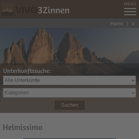
MENÜ
3
Zinnen
VIVO
Home
|
it
Unterkunftssuche:
Suchen
Helmissimo