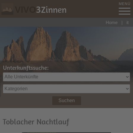
MENÜ
3
Zinnen
VIVO
Home
|
it
Unterkunftssuche:
Suchen
Toblacher Nachtlauf