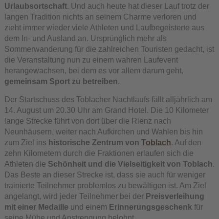
Urlaubsortschaft
. Und auch heute hat dieser Lauf trotz der
langen Tradition nichts an seinem Charme verloren und
zieht immer wieder viele Athleten und Laufbegeisterte aus
dem In- und Ausland an. Ursprünglich mehr als
Sommerwanderung für die zahlreichen Touristen gedacht, ist
die Veranstaltung nun zu einem wahren Laufevent
herangewachsen, bei dem es vor allem darum geht,
gemeinsam Sport zu betreiben
.
Der Startschuss des Toblacher Nachtlaufs fällt alljährlich am
14. August um 20.30 Uhr am Grand Hotel. Die 10 Kilometer
lange Strecke führt von dort über die Rienz nach
Neunhäusern, weiter nach Aufkirchen und Wahlen bis hin
zum Ziel ins
historische Zentrum von
Toblach
. Auf den
zehn Kilometern durch die Fraktionen erlaufen sich die
Athleten die
Schönheit und die Vielseitigkeit von Toblach
.
Das Beste an dieser Strecke ist, dass sie auch für weniger
trainierte Teilnehmer problemlos zu bewältigen ist. Am Ziel
angelangt, wird jeder Teilnehmer bei der
Preisverleihung
mit einer Medaille
und einem
Erinnerungsgeschenk
für
seine Mühe und Anstrengung belohnt.