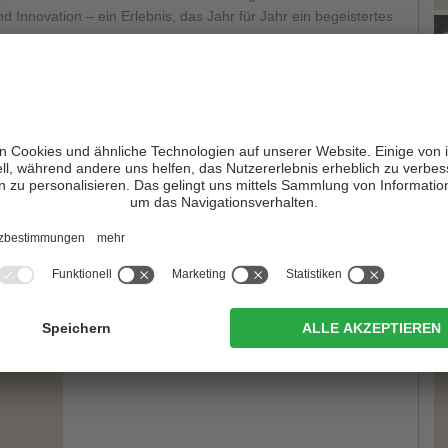
d Innovation – ein Erlebnis, das Jahr für Jahr ein begeistertes
merausgaben im Euregio Kulturzentrum Toblach richtet das
. Mit der Spielzeit 2026 wird das bislang sommerliche
erweitert damit das kulturelle Angebot dieser frühen Saison. Mit
einen Anspruch, Toblach, das Pustertal und die umliegenden
r mit musikalischen Höhepunkten von internationalem Rang zu
T
ristoph Bösch (CH)
und
Josef Feichter (I)
verspricht das
ichen Ohrenschmaus, der weit über die Grenzen herkömmlicher
r
, das Sie berühren und nachhaltig inspirieren wird!