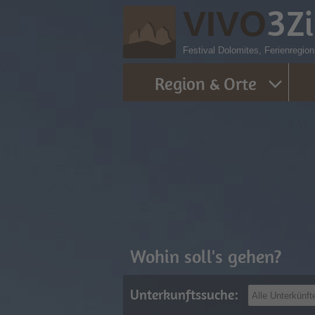
3
Z
VIVO
Festival Dolomites, Ferienregio
Region & Orte
Wohin soll's gehen?
Unterkunftssuche: