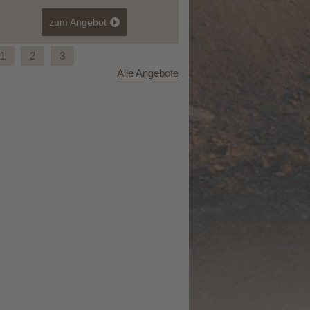
zum Angebot
1
2
3
Alle Angebote
Mountain & Relax