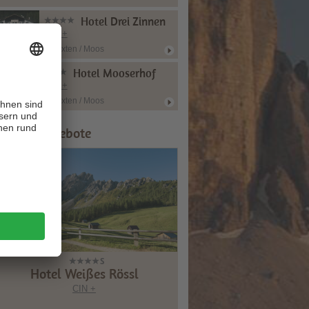
Hotel Drei Zinnen
CIN +
Sexten / Moos
Hotel Mooserhof
CIN +
Sexten / Moos
ipps & Angebote
Hotel Weißes Rössl
CIN +