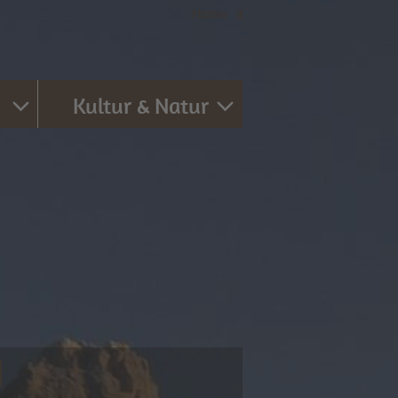
Home
|
it
Kultur & Natur