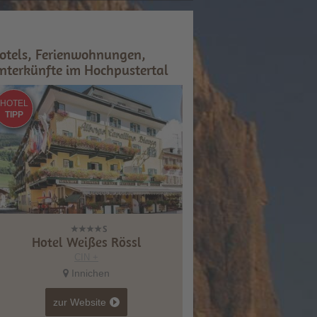
otels, Ferienwohnungen,
nterkünfte im Hochpustertal
HOTEL
TIPP
Hotel Weißes Rössl
CIN +
Innichen
zur Website