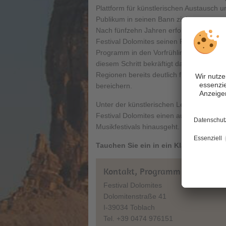
Plattform für künstlerischen Austausch un
Publikum in seinen Bann zieht.
Nach fünfzehn Jahren erfolgreicher Som
Festival Dolomites seinen Fokus neu aus
Programm in den Vorfrühling verlegt und 
diesem Schritt bekräftigt das Festival s
Regionen bereits deutlich früher im Jah
bereichern.
Unter der künstlerischen Leitung von
Ch
Festival Dolomites einen außergewöhnl
Musikfestivals hinausgeht.
Tauchen Sie ein in ein Klangabenteue
Kontakt, Programm & Tickets:
Festival Dolomites
Dolomitenstraße 41
I-39034 Toblach
Tel. +39 0474 976151